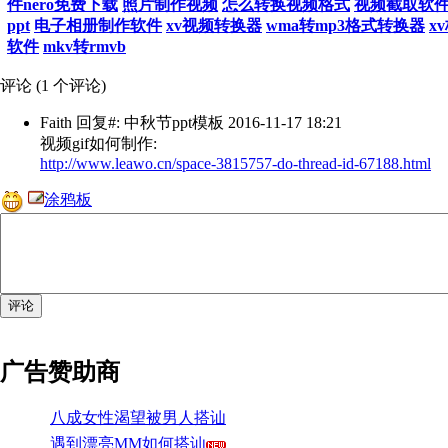
件nero免费下载
照片制作视频
怎么转换视频格式
视频截取软
ppt
电子相册制作软件
xv视频转换器
wma转mp3格式转换器
x
软件
mkv转rmvb
评论 (
1
个评论)
Faith
回复#: 中秋节ppt模板 2016-11-17 18:21
视频gif如何制作:
http://www.leawo.cn/space-3815757-do-thread-id-67188.html
涂鸦板
广告赞助商
八成女性渴望被男人搭讪
遇到漂亮MM如何搭讪