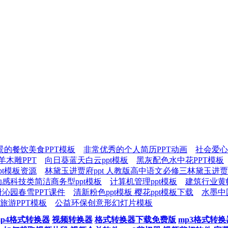
景的餐饮美食PPT模板
非常优秀的个人简历PPT动画
社会爱心
羊木雕PPT
向日葵蓝天白云ppt模板
黑灰配色水中花PPT模板
pt模板资源
林黛玉进贾府ppt 人教版高中语文必修三林黛玉进贾府
动感科技类简洁商务型ppt模板
计算机管理ppt模板
建筑行业黄
册沁园春雪PPT课件
清新粉色ppt模板 樱花ppt模板下载
水墨中
旅游PPT模板
公益环保创意形幻灯片模板
mp4格式转换器
视频转换器
格式转换器下载免费版
mp3格式转换