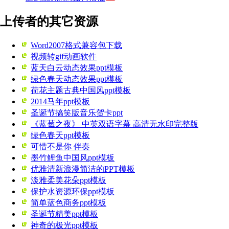
上传者的其它资源
Word2007格式兼容包下载
视频转gif动画软件
蓝天白云动态效果ppt模板
绿色春天动态效果ppt模板
荷花主题古典中国风ppt模板
2014马年ppt模板
圣诞节搞笑版音乐贺卡ppt
《蓝莓之夜》 中英双语字幕 高清无水印完整版
绿色春天ppt模板
可惜不是你 伴奏
墨竹鲤鱼中国风ppt模板
优雅清新浪漫简洁的PPT模板
淡雅柔美花朵ppt模板
保护水资源环保ppt模板
简单蓝色商务ppt模板
圣诞节精美ppt模板
神奇的极光ppt模板