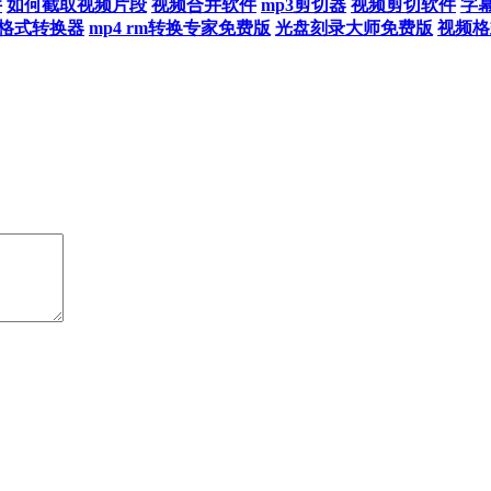
件
如何截取视频片段
视频合并软件
mp3剪切器
视频剪切软件
字
v格式转换器
mp4 rm转换专家免费版
光盘刻录大师免费版
视频格