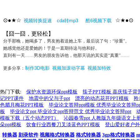
⊙●★☆
☆★●⊙
视频转换提速
cda转mp3
酷6视频下载
【囧一囧，更轻松】
分手那晚，她喝多了，男友抱着送她上车，最后说了句：“珍重”。
她感觉他还是爱她的！于是一直期待这与他和好。
直到有一天……男友的朋友告诉他，他那天说的其实是“真重”……
制作3D电影
视频加滚动字幕
视频加特效
更多分享：
热门下载:
保护水资源环保ppt模板
筷子PPT模板 喜庆筷子背
记PPT课件
地震中的父与子ppt
漂亮的动态花开PPT模板
羚
色腊月梅花PPT模板
毕业论文答辩ppt模板 优秀毕业论文答辩p
板
毕业论文ppt 毕业论文ppt答辩范文 优秀毕业论文答辩ppt
模板下载（五个动态PPT）
沁园春雪ppt 人教版九年级语文上
朵ppt模板
饮食行业西餐刀叉淡蓝色PPT模板
登山爱好者户外
转换器
刻录软件
视频格式转换器
格式转换器
3gp格式转换器