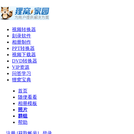
视频转换器
刻录软件
相册制作
PPT转换器
视频下载器
DVD转换器
VIP资源
问答学习
狸窝宝典
首页
随便看看
相册模板
照片
群组
帮助
注册 [获取帐号]
登录