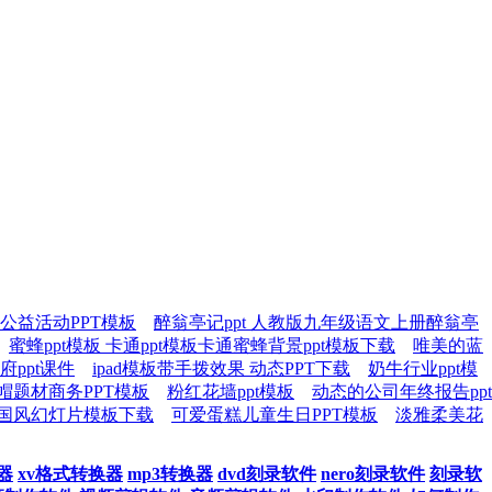
公益活动PPT模板
醉翁亭记ppt 人教版九年级语文上册醉翁亭
蜜蜂ppt模板 卡通ppt模板卡通蜜蜂背景ppt模板下载
唯美的蓝
ppt课件
ipad模板带手拨效果 动态PPT下载
奶牛行业ppt模
帽题材商务PPT模板
粉红花墙ppt模板
动态的公司年终报告ppt
国风幻灯片模板下载
可爱蛋糕儿童生日PPT模板
淡雅柔美花
器
xv格式转换器
mp3转换器
dvd刻录软件
nero刻录软件
刻录软