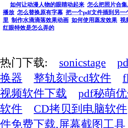
如何让动漫人物的眼睛动起来
怎么把照片合集
播放
怎么替换原有字幕
把一个pdf文件插到另一个
里
制作水滴滴落效果动画
如何使用蒸发效果
视
红眼特效是怎么弄的
热门下载:
sonicstage
p
换器
整轨刻录cd软件
视频软件下载
pdf秘萌
软件
CD拷贝到电脑软件
件免费下载,屏幕截图工具