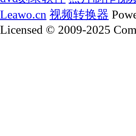
Leawo.cn
视频转换器
Powe
动态ppt模板
ppt 模板
年终总结ppt模板
电子相册模板
相册
免费儿童相册模板
金夫人电子相册模板
免费电子相册模板
flash电子相册模板
ppt模板下载 免费完整版
动态ppt模板
p
Licensed © 2009-2025 Coms
工作总结ppt模板
ppt模板免费下载
自我介绍ppt模板
述职报
视频制作软件
flash动画制作软件
酷狗铃声制作专家
gif
如何制作ppt
铃声制作软件
视频制作
gif在线制作
制作视频
制作u盘启动盘
u大师u盘启动盘制作工具
照片制作视频软件
音乐制作软件
动态ppt模板
ppt 模板
年终总结ppt模板
电子相册模板
相册
免费儿童相册模板
金夫人电子相册模板
免费电子相册模板
flash电子相册模板
ppt模板下载 免费完整版
动态ppt模板
p
工作总结ppt模板
ppt模板免费下载
自我介绍ppt模板
述职报
视频制作软件
flash动画制作软件
酷狗铃声制作专家
gif
如何制作ppt
铃声制作软件
视频制作
gif在线制作
制作视频
制作u盘启动盘
u大师u盘启动盘制作工具
照片制作视频软件
音乐制作软件