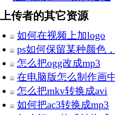
上传者的其它资源
如何在视频上加logo
ps如何保留某种颜色
怎么把ogg改成mp3
在电脑版怎么制作画
怎么把mkv转换成avi
如何把ac3转换成mp3