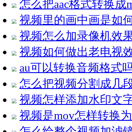
怎么把aac格式转换成
视频里的画中画是如
视频怎么加录像机效
视频如何做出老电视
au可以转换音频格式
怎么把视频分割成几
视频怎样添加水印文
视频是mov怎样转换为
怎么给整个视频加滤