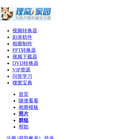
视频转换器
刻录软件
相册制作
PPT转换器
视频下载器
DVD转换器
VIP资源
问答学习
狸窝宝典
首页
随便看看
相册模板
照片
群组
帮助
注册 [获取帐号]
登录