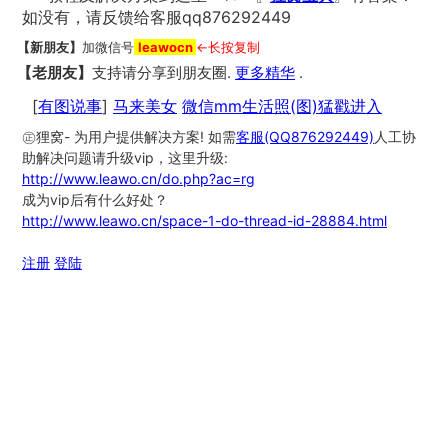
如没有，请反馈给客服qq876292449
【新朋友】
加微信号
leawocn
←长按复制
【老朋友】
支持请分享到朋友圈.
更多精华
.
[
有图说事
]
马来美女
微信mm生活照(图)猛戳进入
㊣狸窝- 为用户提供解决方案! 如需
客服(QQ876292449)
人工协
助解决问题请升级vip，这里升级:
http://www.leawo.cn/do.php?ac=rg
成为vip后有什么好处？
http://www.leawo.cn/space-1-do-thread-id-28884.html
注册
登陆