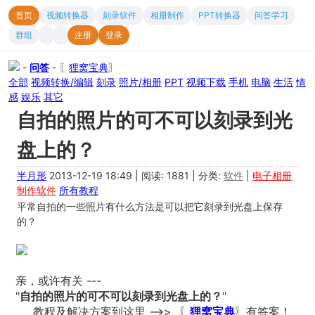
首页
视频转换器
刻录软件
相册制作
PPT转换器
问答学习
群组
注册
登录
-
问答
- 〖
狸窝宝典
〗
全部
视频转换/编辑
刻录
照片/相册
PPT
视频下载
手机
电脑
生活
情
感
娱乐
其它
自拍的照片的可不可以刻录到光
盘上的？
半月形
2013-12-19 18:49
|
阅读: 1881
|
分类:
软件
|
电子相册
制作软件
所有教程
平常自拍的一些照片有什么方法是可以把它刻录到光盘上保存
的？
亲，或许有关 ---
"
自拍的照片的可不可以刻录到光盘上的？
"
教程及解决方案到这里 -->> 〖
狸窝宝典
〗有答案！