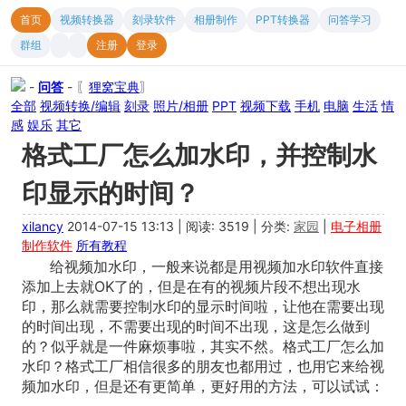
首页
视频转换器
刻录软件
相册制作
PPT转换器
问答学习
群组
注册
登录
-
问答
- 〖
狸窝宝典
〗
全部
视频转换/编辑
刻录
照片/相册
PPT
视频下载
手机
电脑
生活
情
感
娱乐
其它
格式工厂怎么加水印，并控制水
印显示的时间？
xilancy
2014-07-15 13:13
|
阅读: 3519
|
分类:
家园
|
电子相册
制作软件
所有教程
给视频加水印，一般来说都是用视频加水印软件直接
添加上去就OK了的，但是在有的视频片段不想出现水
印，那么就需要控制水印的显示时间啦，让他在需要出现
的时间出现，不需要出现的时间不出现，这是怎么做到
的？似乎就是一件麻烦事啦，其实不然。格式工厂怎么加
水印？格式工厂相信很多的朋友也都用过，也用它来给视
频加水印，但是还有更简单，更好用的方法，可以试试：