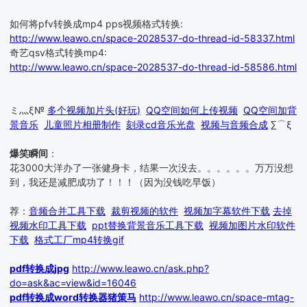
如何将pfv转换成mp4 pps视频格式转换:
http://www.leawo.cn/space-2028537-do-thread-id-58337.html
奇艺qsv格式转换mp4:
http://www.leawo.cn/space-2028537-do-thread-id-58586.html
ミ灬ξ№
多个视频加片头(好玩)
QQ空间如何上传视频
QQ空间加背
景音乐
儿童照片相册制作
刻录cd音乐光盘
视频与音频合成
∑⌒ξ
爆笑瞬间
：
花3000大洋办了一张健身卡，结果一次没去。。。。。。万万没想
到，我还是减肥成功了！！！（因为没钱吃早饭）
荐：
音频合并工具下载
裁剪视频的软件
视频加字幕软件下载
去掉
视频水印工具下载
ppt替换背景音乐工具下载
视频加图片水印软件
下载
格式工厂mp4转换gif
pdf转换成jpg
http://www.leawo.cn/ask.php?
do=ask&ac=view&id=16046
pdf转换成word转换器猪策马
http://www.leawo.cn/space-mtag-