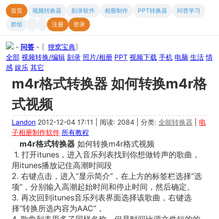
首页
视频转换器
刻录软件
相册制作
PPT转换器
问答学习
群组
注册
登录
-
问答
- 〖
狸窝宝典
〗
全部
视频转换/编辑
刻录
照片/相册
PPT
视频下载
手机
电脑
生活
情
感
娱乐
其它
m4r格式转换器 如何转换m4r格
式视频
Landon
2012-12-04 17:11
|
阅读: 2084
|
分类:
全能转换器
|
电
子相册制作软件
所有教程
m4r格式转换器
如何转换m4r格式视频
1. 打开itunes，进入音乐列表找到你想做铃声的歌曲，
用itunes播放记住高潮时间段
2. 右键点击，进入“显示简介”，在上方的标签栏选择“选
项”，分别输入高潮起始时间和停止时间，然后确定。
3. 再次回到itunes音乐列表界面选择该歌曲，右键选
择“转换所选内容为AAC”，