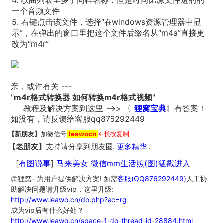
4. 歌曲列表里多了同样名称，但是时间比源文件短的的
一个音频文件
5. 右键点击该文件，选择“在windows资源管理器中显
示”，在弹出的窗口里把这个文件后缀名从“m4a”直接更
改为“m4r”
亲，或许有关 ---
"
m4r格式转换器 如何转换m4r格式视频
"
教程及解决方案到这里 -->> 〖
狸窝宝典
〗有答案！
如没有，请反馈给客服qq876292449
【新朋友】
加微信号
leawocn
←长按复制
【老朋友】
支持请分享到朋友圈.
更多精华
.
[
有图说事
]
马来美女
微信mm生活照(图)猛戳进入
㊣狸窝- 为用户提供解决方案! 如需
客服(QQ876292449)
人工协
助解决问题请升级vip，这里升级:
http://www.leawo.cn/do.php?ac=rg
成为vip后有什么好处？
http://www.leawo.cn/space-1-do-thread-id-28884.html