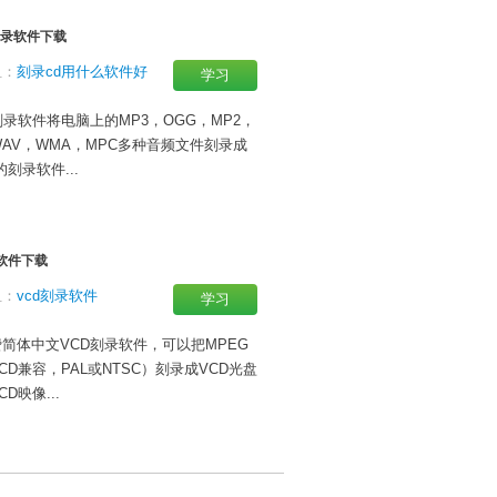
刻录软件下载
组：
刻录cd用什么软件好
学习
刻录软件将电脑上的MP3，OGG，MP2，
WAV，WMA，MPC多种音频文件刻录成
的刻录软件...
录软件下载
组：
vcd刻录软件
学习
简体中文VCD刻录软件，可以把MPEG
CD兼容，PAL或NTSC）刻录成VCD光盘
D映像...