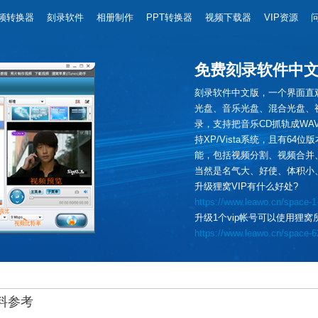
频转换器
刻录软件
相册制作
PPT转换器
视频下载器
VIP资源
免费刻录软件中
刻录软件中文版，一个界面直
光盘、音乐光盘、混合光盘、视
录，支持把音乐CD抓轨成WA
持XP/Vista系统，且有6
能，包括视频分割、视频合并
当然是名气大、好使、体积小
升级狸窝VIP有什么好处?
https://www.leawo.cn/space-1-
升级1个vip帐号可以使用狸窝
https://www.leawo.cn/space-6
料参考