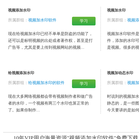
视频添加水印
视频加水印
所属群组：
视频加水印软件
所属群组：
视频
学习
现在给视频加水印已经不单单是防盗的功能了，
视频加水印软件
还可以是标明视频的出处或者著作权，甚至是打
件，添加的水印
广告等，尤其是要上传到视频网站的视频...
是视频。很多的视
给视频添加水印
视频加动态水印
所属群组：
给视频加水印的软件
所属群组：
视频
学习
现在大多网络视频都会带有视频制作者和做广告
时说到的视频加
者的水印，一个视频有两三个水印也算正常的
静态的，是一些
了。如果你制作...
今天要讲的是如何
10年VIP用户海量资源"视频添加水印软件"免费下载