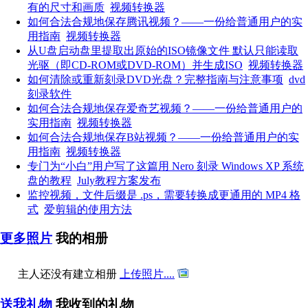
有的尺寸和画质
视频转换器
如何合法合规地保存腾讯视频？——一份给普通用户的实
用指南
视频转换器
从U盘启动盘里提取出原始的ISO镜像文件 默认只能读取
光驱（即CD-ROM或DVD-ROM）并生成ISO
视频转换器
如何清除或重新刻录DVD光盘？完整指南与注意事项
dvd
刻录软件
如何合法合规地保存爱奇艺视频？——一份给普通用户的
实用指南
视频转换器
如何合法合规地保存B站视频？——一份给普通用户的实
用指南
视频转换器
专门为“小白”用户写了这篇用 Nero 刻录 Windows XP 系统
盘的教程
July教程方案发布
监控视频，文件后缀是 .ps，需要转换成更通用的 MP4 格
式
爱剪辑的使用方法
更多照片
我的相册
主人还没有建立相册
上传照片....
送我礼物
我收到的礼物