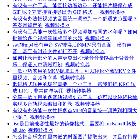
有没有一种工具，能直接边看边录，还能把片段保存成
GIF 呢？它支持直接导出为 GIF 格式，
视频转换器
有没有办法把视频的音量统一调整到一个舒适的范围呢？
答案是肯定的
视频转换器
有没有工具能一次性给多个视频添加相同的水印呢？如何
批量给多个视频添加相同的水印
视频转换器
swf转mp4没有声音|SW转换后的MP4只有画面，没有声
音，甚至有时连文件都打不开
视频转换器
如何让录音部分的人声更突出-让录音音量略高于背景音
乐，保证人声清晰可辨
视频转换器
一款小巧实用的MKV提取工具，可以轻松分离MKV文件
里视频、音频和字幕
视频转换器
歌词格式转换的场景需要一个小工具，帮我们把 KRC 转
成 LRC，非常简单实用
视频转换器
分享一款实用的多音轨视频刻录工具，你可以比较轻松地
实现多音轨视频编辑和刻录
视频转换器
有没有办法能一次性把多首MP3的音量统一调整到相同大
小呢？
视频转换器
.iso是目前兼容性最好的镜像格式，需要将 .mds/.mdf 转换
成 .iso
视频转换器
怎么把音乐文件里内嵌的封面图片提取出来，并且保持原