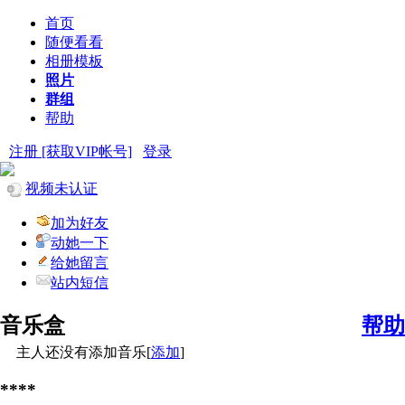
首页
随便看看
相册模板
照片
群组
帮助
注册 [获取VIP帐号]
登录
视频未认证
加为好友
动她一下
给她留言
站内短信
音乐盒
帮助
主人还没有添加音乐[
添加
]
****