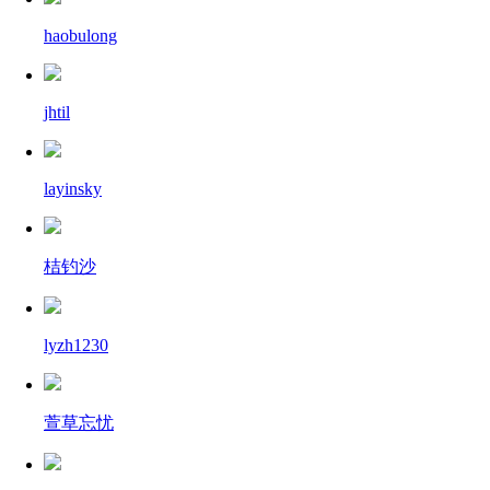
haobulong
jhtil
layinsky
桔钓沙
lyzh1230
萱草忘忧