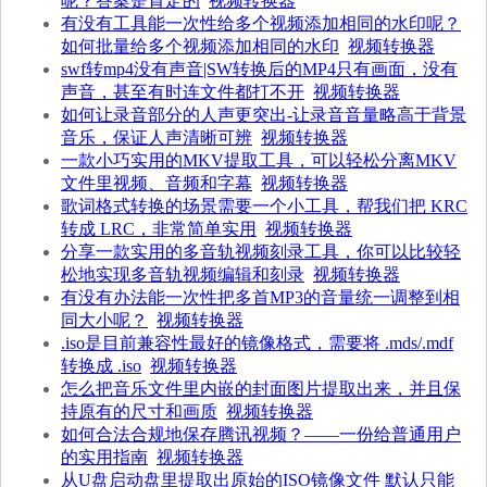
呢？答案是肯定的
视频转换器
有没有工具能一次性给多个视频添加相同的水印呢？
如何批量给多个视频添加相同的水印
视频转换器
swf转mp4没有声音|SW转换后的MP4只有画面，没有
声音，甚至有时连文件都打不开
视频转换器
如何让录音部分的人声更突出-让录音音量略高于背景
音乐，保证人声清晰可辨
视频转换器
一款小巧实用的MKV提取工具，可以轻松分离MKV
文件里视频、音频和字幕
视频转换器
歌词格式转换的场景需要一个小工具，帮我们把 KRC
转成 LRC，非常简单实用
视频转换器
分享一款实用的多音轨视频刻录工具，你可以比较轻
松地实现多音轨视频编辑和刻录
视频转换器
有没有办法能一次性把多首MP3的音量统一调整到相
同大小呢？
视频转换器
.iso是目前兼容性最好的镜像格式，需要将 .mds/.mdf
转换成 .iso
视频转换器
怎么把音乐文件里内嵌的封面图片提取出来，并且保
持原有的尺寸和画质
视频转换器
如何合法合规地保存腾讯视频？——一份给普通用户
的实用指南
视频转换器
从U盘启动盘里提取出原始的ISO镜像文件 默认只能