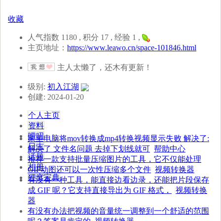
收藏
人气指数 1180 , 积分 17 , 经验 1 ,
主页地址：
https://www.leawo.cn/space-101846.html
主人太懒了，还木有更新！
级别:
初入江湖
创建: 2024-01-20
个人主页
资料
唠叨
家里电脑将mov转换成mp4转换视频显示失败 解决了:
日志
解决了 文件名问题 去掉下划线就可
帮助中心
话题
推荐一款支持批量压缩图片的工具，它不仅能处理
相册
GIF动图还可以一次性压缩多个文件
视频转换器
狸窝宝典
有没有一种工具，能直接边看边录，还能把片段保存
成 GIF 呢？它支持直接导出为 GIF 格式，
视频转换
器
有没有办法把视频的音量统一调整到一个舒适的范围