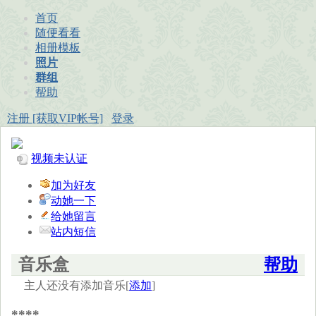
首页
随便看看
相册模板
照片
群组
帮助
注册 [获取VIP帐号]
登录
视频未认证
加为好友
动她一下
给她留言
站内短信
音乐盒
帮助
主人还没有添加音乐[
添加
]
****