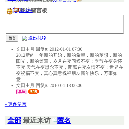
主人还没有撰写日志
发表日志....
全部
拜访留言板
涂鸦板
送她礼物
文田主月
回复#: 2012-01-01 07:30
2012新的一年新的开始，新的希望，新的梦想，新的
阳光，新的篇章，岁月在变问候不变；季节在变关怀
不变.天气在变思念不变，距离在变友情不变；世界在
变祝福不变，真心真意祝福朋友新年快乐，万事如
意！
文田主月
回复#: 2010-04-18 00:06
» 更多留言
全部
最近来访
匿名