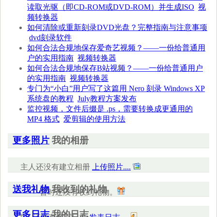
读取光驱（即CD-ROM或DVD-ROM）并生成ISO
视
频转换器
如何清除或重新刻录DVD光盘？完整指南与注意事项
dvd刻录软件
如何合法合规地保存爱奇艺视频？——一份给普通用
户的实用指南
视频转换器
如何合法合规地保存B站视频？——一份给普通用户
的实用指南
视频转换器
专门为“小白”用户写了这篇用 Nero 刻录 Windows XP
系统盘的教程
July教程方案发布
监控视频，文件后缀是 .ps，需要转换成更通用的
MP4 格式
爱剪辑的使用方法
更多照片
我的相册
主人还没有建立相册
上传照片....
送我礼物
我收到的礼物
暂时还没有收到礼物。
更多日志
我的日志