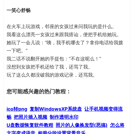
一笑心舒畅
在火车上玩游戏，邻座的女孩过来问我玩的是什么。
我看这么漂亮一女孩过来跟我搭讪，便把手机给她玩。
她玩了一会儿说：“咦，我手机哪去了？拿你电话给我拨
一下吧。”
我二话不说翻开她的手提包：“不在这呢么！”
没想到女孩把手机还给了我，还骂了我。
玩了这么久都没破我的游戏记录，还骂我。
您可能感兴趣的热门教程：
ico转png
复制WindowsXP系统盘
让手机视频变得流
畅
把照片插入视频
制作透明水印
U盘数据恢复软件教程
照片的人像换发型(恶搞)
怎么将
文字变成语音
相册分段设置背景音乐