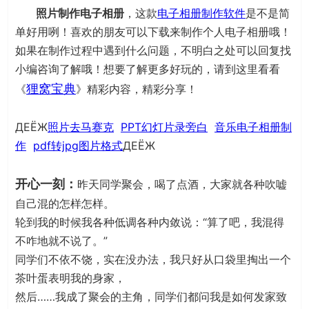
照片制作电子相册
，这款
电子相册制作软件
是不是简
单好用咧！喜欢的朋友可以下载来制作个人电子相册哦！
如果在制作过程中遇到什么问题，不明白之处可以回复找
小编咨询了解哦！想要了解更多好玩的，请到这里看看
狸窝宝典
《
》精彩内容，精彩分享！
ДЕЁЖ
照片去马赛克
PPT幻灯片录旁白
音乐电子相册制
作
pdf转jpg图片格式
ДЕЁЖ
开心一刻：
昨天同学聚会，喝了点酒，大家就各种吹嘘
自己混的怎样怎样。
轮到我的时候我各种低调各种内敛说：“算了吧，我混得
不咋地就不说了。”
同学们不依不饶，实在没办法，我只好从口袋里掏出一个
茶叶蛋表明我的身家，
然后……我成了聚会的主角，同学们都问我是如何发家致