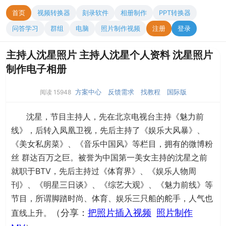
首页
视频转换器
刻录软件
相册制作
PPT转换器
问答学习
群组
电脑
照片制作视频
注册
登录
主持人沈星照片 主持人沈星个人资料 沈星照片
制作电子相册
方案中心
反馈需求
找教程
国际版
阅读 15948
沈星，节目主持人，先在北京电视台主持《魅力前
线》，后转入凤凰卫视，先后主持了《娱乐大风暴》、
《美女私房菜》、《音乐中国风》等栏目，拥有的微博粉
丝 群达百万之巨。被誉为中国第一美女主持的沈星之前
就职于BTV，先后主持过《体育界》、《娱乐人物周
刊》、《明星三日谈》、《综艺大观》、《魅力前线》等
节目，所谓脚踏时尚、体育、娱乐三只船的舵手，人气也
（分享：
把照片插入视频
照片制作
直线上升。