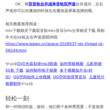
OK，将
双音轨合并成单音轨双声道
合并成功，左右
声道你可以在播放的时候右击播放器屏幕选择的哦。
相关教案推荐阅读：
mtv下载精灵下载双音轨mkv音乐|mtv分享精灵下载 再制
作卡拉ok机左右声道原唱伴唱:
https://www.leawo.cn/space-2028537-do-thread-id-
59244.html
やゅゆ
DVD光盘刻录mp3歌曲
如何剪辑视频
儿歌串烧
50首 下载
如何制作电子相册
多个视频加片头(好
玩)
QQ空间如何上传视频
QQ空间加背景音乐
儿童照片
相册制作
やゅゆ
轻松一刻
：
和一对情侣吃饭，饭间，他们两个各种秀恩爱，不是他亲