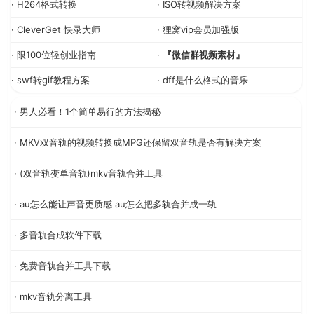
· H264格式转换
· ISO转视频解决方案
· CleverGet 快录大师
· 狸窝vip会员加强版
· 限100位轻创业指南
·
『微信群视频素材』
· swf转gif教程方案
· dff是什么格式的音乐
· 男人必看！1个简单易行的方法揭秘
· MKV双音轨的视频转换成MPG还保留双音轨是否有解决方案
· (双音轨变单音轨)mkv音轨合并工具
· au怎么能让声音更质感 au怎么把多轨合并成一轨
· 多音轨合成软件下载
· 免费音轨合并工具下载
· mkv音轨分离工具