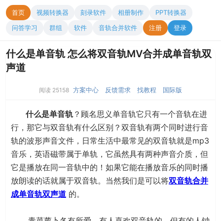
首页
视频转换器
刻录软件
相册制作
PPT转换器
问答学习
群组
软件
音轨合并软件
注册
登录
什么是单音轨 怎么将双音轨MV合并成单音轨双
声道
方案中心
反馈需求
找教程
国际版
阅读 25158
什么是单音轨
？顾名思义单音轨它只有一个音轨在进
行，那它与双音轨有什么区别？双音轨有两个同时进行音
轨的波形声音文件，日常生活中最常见的双音轨就是mp3
音乐，英语磁带属于单轨，它虽然具有两种声音介质，但
它是播放在同一音轨中的！如果它能在播放音乐的同时播
放朗读的话就属于双音轨。当然我们是可以将
双音轨合并
成单音轨双声道
的。
青菜萝卜各有所爱，有人喜欢双音轨的，但有的人钟