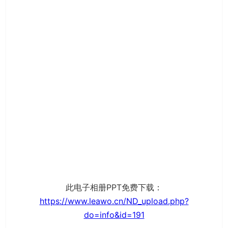
此电子相册PPT免费下载：
https://www.leawo.cn/ND_upload.php?
do=info&id=191