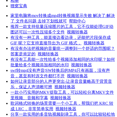
相册
狸窝宝典
家里电脑将mov转换成mp4转换视频显示失败 解决了:解决
了 文件名问题 去掉下划线就可
帮助中心
推荐一款支持批量压缩图片的工具，它不仅能处理GIF动
图还可以一次性压缩多个文件
视频转换器
有没有一种工具，能直接边看边录，还能把片段保存成
GIF 呢？它支持直接导出为 GIF 格式，
视频转换器
有没有办法把视频的音量统一调整到一个舒适的范围呢？
答案是肯定的
视频转换器
有没有工具能一次性给多个视频添加相同的水印呢？如何
批量给多个视频添加相同的水印
视频转换器
swf转mp4没有声音|SW转换后的MP4只有画面，没有声
音，甚至有时连文件都打不开
视频转换器
如何让录音部分的人声更突出-让录音音量略高于背景音
乐，保证人声清晰可辨
视频转换器
一款小巧实用的MKV提取工具，可以轻松分离MKV文件
里视频、音频和字幕
视频转换器
歌词格式转换的场景需要一个小工具，帮我们把 KRC 转
成 LRC，非常简单实用
视频转换器
分享一款实用的多音轨视频刻录工具，你可以比较轻松地