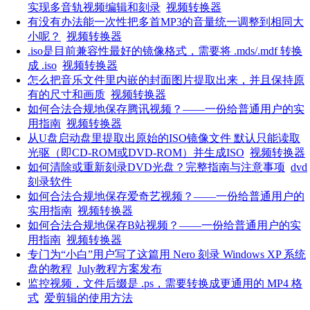
实现多音轨视频编辑和刻录
视频转换器
有没有办法能一次性把多首MP3的音量统一调整到相同大
小呢？
视频转换器
.iso是目前兼容性最好的镜像格式，需要将 .mds/.mdf 转换
成 .iso
视频转换器
怎么把音乐文件里内嵌的封面图片提取出来，并且保持原
有的尺寸和画质
视频转换器
如何合法合规地保存腾讯视频？——一份给普通用户的实
用指南
视频转换器
从U盘启动盘里提取出原始的ISO镜像文件 默认只能读取
光驱（即CD-ROM或DVD-ROM）并生成ISO
视频转换器
如何清除或重新刻录DVD光盘？完整指南与注意事项
dvd
刻录软件
如何合法合规地保存爱奇艺视频？——一份给普通用户的
实用指南
视频转换器
如何合法合规地保存B站视频？——一份给普通用户的实
用指南
视频转换器
专门为“小白”用户写了这篇用 Nero 刻录 Windows XP 系统
盘的教程
July教程方案发布
监控视频，文件后缀是 .ps，需要转换成更通用的 MP4 格
式
爱剪辑的使用方法