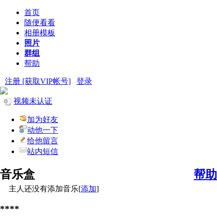
首页
随便看看
相册模板
照片
群组
帮助
注册 [获取VIP帐号]
登录
视频未认证
加为好友
动他一下
给他留言
站内短信
音乐盒
帮助
主人还没有添加音乐[
添加
]
****