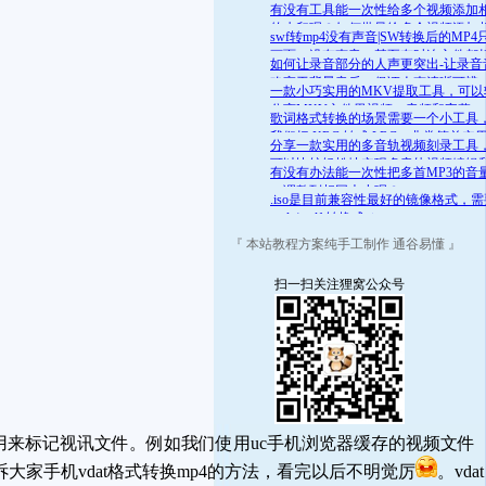
舒适的范围呢？答案是肯定的
有没有工具能一次性给多个视频添加
的水印呢？如何批量给多个视频添加
swf转mp4没有声音|SW转换后的MP4
的水印
画面，没有声音，甚至有时连文件都
如何让录音部分的人声更突出-让录音
开
略高于背景音乐，保证人声清晰可辨
一款小巧实用的MKV提取工具，可以
分离MKV文件里视频、音频和字幕
歌词格式转换的场景需要一个小工具
我们把 KRC 转成 LRC，非常简单实
分享一款实用的多音轨视频刻录工具
可以比较轻松地实现多音轨视频编辑
有没有办法能一次性把多首MP3的音
录
一调整到相同大小呢？
.iso是目前兼容性最好的镜像格式，
.mds/.mdf 转换成 .iso
『 本站教程方案纯手工制作 通谷易懂 』
扫一扫关注狸窝公众号
用来标记视讯文件。例如我们使用uc手机浏览器缓存的视频文件
大家手机vdat格式转换mp4的方法，看完以后不明觉厉
。vdat