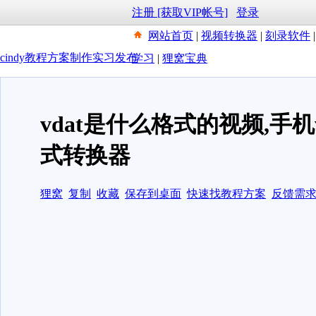
注册 [获取VIP帐号]
登录
网站首页
|
视频转换器
|
刻录软件
cindy教程方案制作实习发布
学习
|
狸窝宝典
vdat是什么格式的视频,手机
式转换器
狸窝
复制
收藏
保存到桌面
快速找教程方案
反馈需