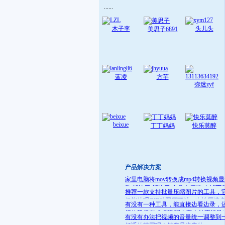
......
木子李
头儿头
美思子6891
蓝凌
方芋
弥迷zyf
beixue
丁丁妈妈
快乐莫醉
产品解决方案
家里电脑将mov转换成mp4转换视频
败 解决了:解决了 文件名问题 去掉下
推荐一款支持批量压缩图片的工具，
就可
仅能处理GIF动图还可以一次性压缩
有没有一种工具，能直接边看边录，
件
把片段保存成 GIF 呢？它支持直接导
有没有办法把视频的音量统一调整到
GIF 格式，