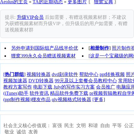
Aeolus的主页
»
TA的近期动态
»
更多图片
〖
狸窝宝典
〗
提示:
升级VIP会员
后如需要，有赠送视频素材群；不建议
为获赠视频素材而升级VIP，但升级后的用户如需要，有赠
送视频素材群
另外申请到国际组产品线半价优
[
相册制作
]
照片制作
惠>>
音乐
狸窝399永久会员赠送视频素材
[这是一个宝藏级的网站]
←
为用户提供解决方案！
[
热门群组
]
视频转换器
dvd刻录软件
帮助中心
ppt转换视频
照
视频加速器
DVD转换器
99元及以上套餐会员教程中心
常用软
教程方案写作
电影下载
July的写作实习方案
会员推广
电脑应
(iTunes)助手
软件资讯
精品软件免费下载
pr视频剪辑教程自学
(ppt制作视频)狸友作品
qlv视频格式转换器
[更多]
社会主义核心价值观： 富强 民主 文明 和谐 自由 平等 公正
敬业 诚信 友善