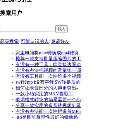
搜索用户
高级搜索
|
可能认识的人
|
邀请好友
家里电脑将mov转换成mp4转换
推荐一款支持批量压缩图片的工
视频显示失败 解决了:解决了 文件
有没有一种工具，能直接边看边
具，它不仅能处理GIF动图还可以
名问题 去掉下划线就可
有没有办法把视频的音量统一调
录，还能把片段保存成 GIF 呢？
一次性压缩多个文件
有没有工具能一次性给多个视频
整到一个舒适的范围呢？答案是肯
它支持直接导出为 GIF 格式，
swf转mp4没有声音|SW转换后的
添加相同的水印呢？如何批量给多
定的
如何让录音部分的人声更突出-
MP4只有画面，没有声音，甚至有
个视频添加相同的水印
一款小巧实用的MKV提取工
让录音音量略高于背景音乐，保证
时连文件都打不开
歌词格式转换的场景需要一个小
具，可以轻松分离MKV文件里视
人声清晰可辨
分享一款实用的多音轨视频刻录
工具，帮我们把 KRC 转成 LRC，
频、音频和字幕
有没有办法能一次性把多首MP3
工具，你可以比较轻松地实现多音
非常简单实用
.iso是目前兼容性最好的镜像格
的音量统一调整到相同大小呢？
轨视频编辑和刻录
式，需要将 .mds/.mdf 转换成 .iso