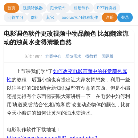
首页
视频转换器
刻录软件
相册制作
PPT转换器
问答学习
群组
其它
aeolus实习教程制作
注册
登录
电影调色软件更改视频中物品颜色 比如翻滚流
动的浊黄水变得清辙自然
方案中心
反馈需求
找教程
国际版
阅读 19811
上节课我们学*了
如何改变电影画面中的任意颜色属
性
的教程，后面小编也有提出让大家发挥想象，利用一些
以往学过的知识结合新知识做些有创意的东西。但是小编
还是觉得有个东西需要跟大家讲解一下，在电影中如何利
用‘轨道蒙版’结合‘色相/饱和度’改变动态物体的颜色，比如
今天小编讲的如何让黄河的浊水变清水。
电影制作软件下载地址：
https://www.leawo.cn/ND_upload.php?