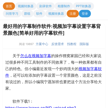
首页
视频转换器
刻录软件
相册制作
PPT转换器
问答学习
群组
软件
视频转换器
注册
登录
最好用的字幕制作软件:视频加字幕设置字幕背
景颜色[简单好用的字幕软件]
方案中心
反馈需求
找教程
国际版
阅读 19897
关于
怎么在视频加字幕
的操作狸窝家园已经和大家说
过很多种不同工具制作的不同效果了，每一种效果都有自
己的特色。但小编最近发现一个炒鸡强大的
视频加字幕软
件
，还可以给添加的字幕设置一个背景颜色，这是之前没
有说过的，所以小编我宁愿加班也要把这个方法分享给大
家。
软件下载1：
https://www.leawo.cn/ND_upload.php?