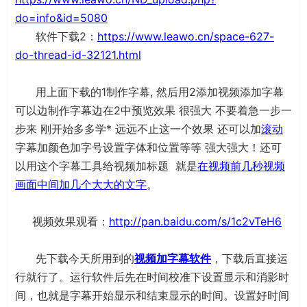
do=info&id=5080
软件下载2：
https://www.leawo.cn/space-627-
do-thread-id-32121.html
用上面下载的1制作字幕, 然后用2添加视频添加字幕
可以边制作字幕边在2中预览效果 很强大 不要着急一步一
步来 刚开始多多学* 远远不止这一个效果 还可以加
滚动
字幕加颜色加字号设置字体和位置等等 强大强大！还可
以用这个字幕工具给视频加标题 就是
在视频前几秒视频
画面中间加几个大大的文字
。
视频效果观看：
http://pan.baidu.com/s/1c2vTeH6
先下载今天所用到的
视频加字幕软件
，下载后直接运
行就行了。运行软件后先在时间校准下设置显示和消影时
间，也就是字幕开始显示和结束显示的时间。设置好时间