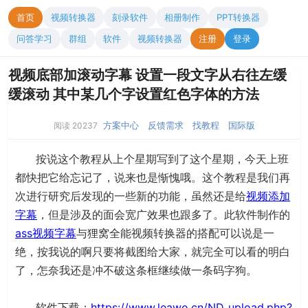
首页
视频转换器
刻录软件
相册制作
PPT转换器
问答学习
群组
软件
视频转换器
注册
登录
视频底部加滚动字幕 设置一段文字从右往左缓
缓滚动 其中某几个字设置红色字体的方法
方案中心
反馈需求
找教程
国际版
阅读 20237
按说这个教程从上个星期写到了这个星期，今天上班
都快把它给忘记了，说来也是惭愧哦。这个教程是我们再
次进行研究后发现的一些新的功能，虽然还是给
视频添加
字幕
，但是涉及的面会宽广效果也跟多了。此软件制作的
ass视频字幕
与狸窝全能视频转换器的搭配可以说是一
绝，按我说的啊只要将截图给大家，就完全可以看的明白
了，怎奈我还是冲不破这条框继续做一条码字狗。
软件下载：
https://www.leawo.cn/ND_upload.php?