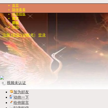
首页
随便看看
相册模板
照片
群组
帮助
注册 [获取VIP帐号]
登录
视频未认证
加为好友
动他一下
给他留言
站内短信