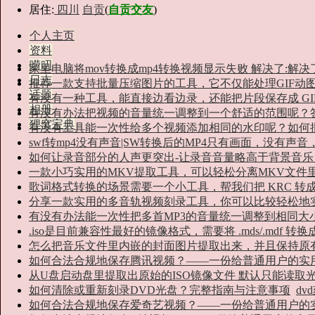
居住:
四川
自贡
(
自贡交友
)
个人主页
资料
唠叨
家里电脑将mov转换成mp4转换视频显示失败 解决了:解决
日志
推荐一款支持批量压缩图片的工具，它不仅能处理GIF动
话题
有没有一种工具，能直接边看边录，还能把片段保存成 GIF
相册
有没有办法把视频的音量统一调整到一个舒适的范围呢？
狸窝宝典
有没有工具能一次性给多个视频添加相同的水印呢？如何
swf转mp4没有声音|SW转换后的MP4只有画面，没有声
如何让录音部分的人声更突出-让录音音量略高于背景音
一款小巧实用的MKV提取工具，可以轻松分离MKV文件
歌词格式转换的场景需要一个小工具，帮我们把 KRC 转成
分享一款实用的多音轨视频刻录工具，你可以比较轻松地
有没有办法能一次性把多首MP3的音量统一调整到相同大
.iso是目前兼容性最好的镜像格式，需要将 .mds/.mdf 转换成 .
怎么把音乐文件里内嵌的封面图片提取出来，并且保持原
如何合法合规地保存腾讯视频？——一份给普通用户的实
从U盘启动盘里提取出原始的ISO镜像文件 默认只能读取光驱
如何清除或重新刻录DVD光盘？完整指南与注意事项
dv
如何合法合规地保存爱奇艺视频？——一份给普通用户的