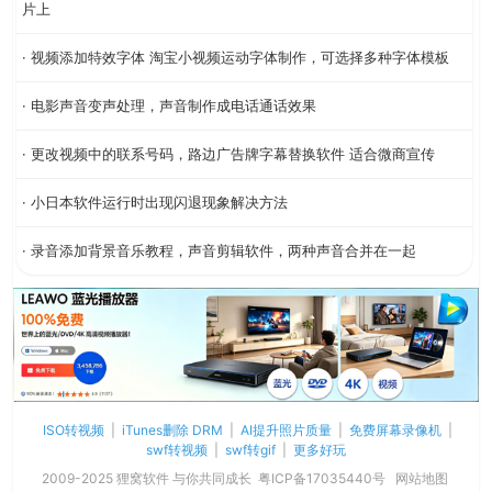
片上
· 视频添加特效字体 淘宝小视频运动字体制作，可选择多种字体模板
· 电影声音变声处理，声音制作成电话通话效果
· 更改视频中的联系号码，路边广告牌字幕替换软件 适合微商宣传
· 小日本软件运行时出现闪退现象解决方法
· 录音添加背景音乐教程，声音剪辑软件，两种声音合并在一起
ISO转视频
|
iTunes删除 DRM
|
AI提升照片质量
|
免费屏幕录像机
|
swf转视频
|
swf转gif
|
更多好玩
2009-2025 狸窝软件 与你共同成长
粤ICP备17035440号
网站地图