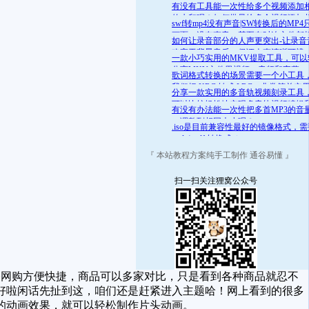
舒适的范围呢？答案是肯定的
有没有工具能一次性给多个视频添加
的水印呢？如何批量给多个视频添加
swf转mp4没有声音|SW转换后的MP4
的水印
画面，没有声音，甚至有时连文件都
如何让录音部分的人声更突出-让录音
开
略高于背景音乐，保证人声清晰可辨
一款小巧实用的MKV提取工具，可以
分离MKV文件里视频、音频和字幕
歌词格式转换的场景需要一个小工具
我们把 KRC 转成 LRC，非常简单实
分享一款实用的多音轨视频刻录工具
可以比较轻松地实现多音轨视频编辑
有没有办法能一次性把多首MP3的音
录
一调整到相同大小呢？
.iso是目前兼容性最好的镜像格式，
.mds/.mdf 转换成 .iso
『 本站教程方案纯手工制作 通谷易懂 』
扫一扫关注狸窝公众号
网购方便快捷，商品可以多家对比，只是看到各种商品就忍不
好啦闲话先扯到这，咱们还是赶紧进入主题哈！网上看到的很多
的动画效果，就可以轻松制作片头动画。