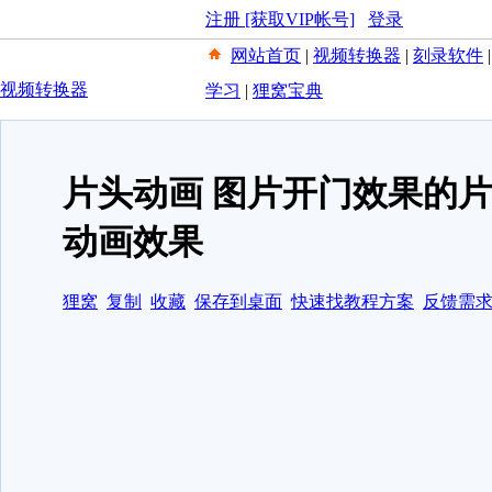
注册 [获取VIP帐号]
登录
网站首页
|
视频转换器
|
刻录软件
视频转换器
学习
|
狸窝宝典
片头动画 图片开门效果的
动画效果
狸窝
复制
收藏
保存到桌面
快速找教程方案
反馈需