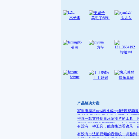
......
木子李
头儿头
美思子6891
蓝凌
方芋
弥迷zyf
beixue
丁丁妈妈
快乐莫醉
产品解决方案
家里电脑将mov转换成mp4转换视频
败 解决了:解决了 文件名问题 去掉下
推荐一款支持批量压缩图片的工具，
就可
仅能处理GIF动图还可以一次性压缩
有没有一种工具，能直接边看边录，
件
把片段保存成 GIF 呢？它支持直接导
有没有办法把视频的音量统一调整到
GIF 格式，