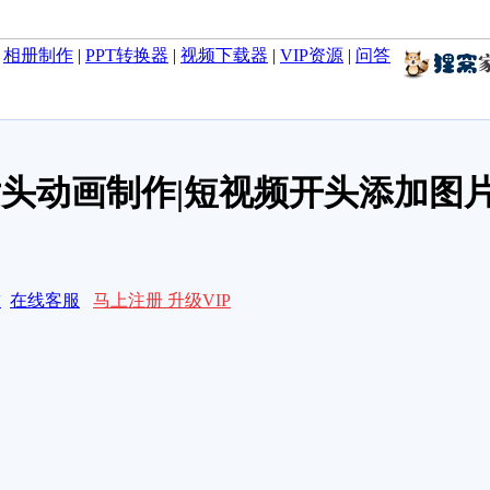
|
相册制作
|
PPT转换器
|
视频下载器
|
VIP资源
|
问答
片头动画制作|短视频开头添加图
求
在线客服
马上注册 升级VIP