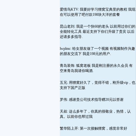
爱情鸟KTV: 我要好学习狸窝宝典里的教程 我现
在可以使用了吧付款198块大洋的套餐
昆山老刘: 我是一个快60的老头 以前用过你们的
全能转化工具 最近支持下你们升级了贵宾 以后
还请多多指导.
lwplmc: 给女朋友做了一个视频 有视频制作兴趣
的朋友交流下 我是198元的用户.
青岛装饰: 狐窝老板 我是刚注册的永久会员 有
空来青岛我请你喝酒.
五兄: 用狸窝好久了，觉得不错，刚升级vip，也
支持下国产正版
罗伟: 感谢贵公司技术指导赠20元以答谢
天叔: 这么多年了，你真的很敬业，热情，认
真。以前你也帮过我
繁华陌上开: 第一次接触狸窝，感觉非常好