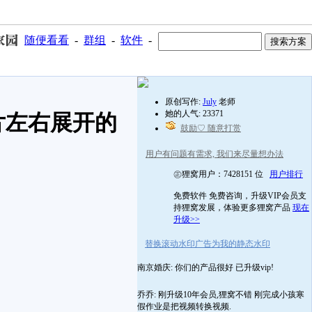
随便看看
-
群组
-
软件
-
原创写作:
July
老师
她的人气: 23371
片左右展开的
鼓励♡ 随意打赏
用户有问题有需求, 我们来尽量想办法
㊣狸窝用户：7428151 位
用户排行
免费软件 免费咨询，升级VIP会员支
持狸窝发展，体验更多狸窝产品
现在
升级>>
替换滚动水印广告为我的静态水印
南京婚庆: 你们的产品很好 已升级vip!
乔乔: 刚升级10年会员,狸窝不错 刚完成小孩寒
假作业是把视频转换视频.