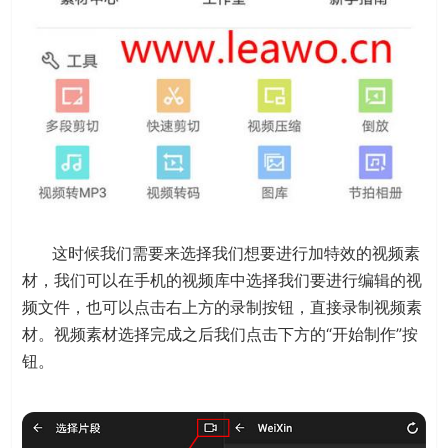
这时候我们需要来选择我们想要进行加特效的视频素
材，我们可以在手机的视频库中选择我们要进行编辑的视
频文件，也可以点击右上方的录制按钮，直接录制视频素
材。视频素材选择完成之后我们点击下方的“开始制作”按
钮。