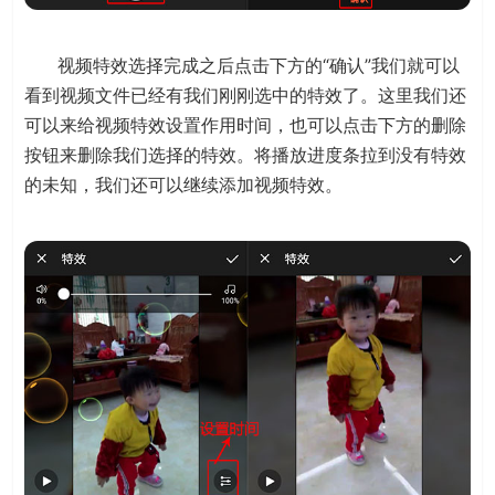
视频特效选择完成之后点击下方的“确认”我们就可以
看到视频文件已经有我们刚刚选中的特效了。这里我们还
可以来给视频特效设置作用时间，也可以点击下方的删除
按钮来删除我们选择的特效。将播放进度条拉到没有特效
的未知，我们还可以继续添加视频特效。