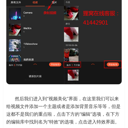
然后我们进入到“视频美化”界面，在这里我们可以来
给视频文件添加一个主题或者是添加背景音乐等等，但是
这都不是我们的重点啦，点击下方的“编辑”选项，在下方
的编辑库中找到名为“特效”的选项，点击进入特效界面。