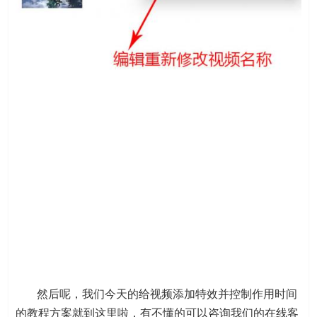
然后呢，我们今天的给视频添加特效并控制作用时间
的教程方案就到这里啦，有不懂的可以咨询我们的在线客