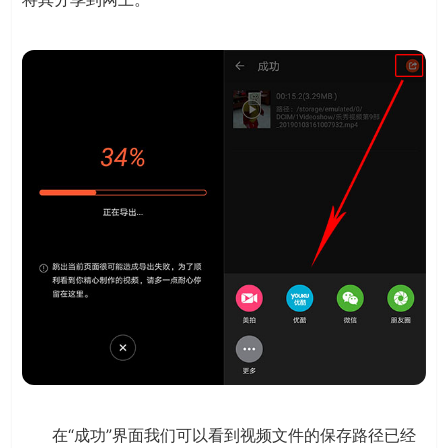
在“成功”界面我们可以看到视频文件的保存路径已经