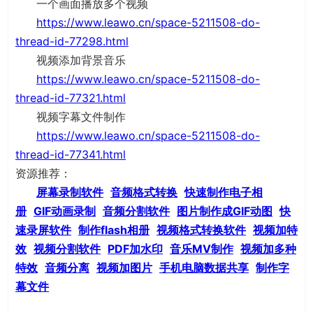
一个画面播放多个视频
https://www.leawo.cn/space-5211508-do-
thread-id-77298.html
视频添加背景音乐
https://www.leawo.cn/space-5211508-do-
thread-id-77321.html
视频字幕文件制作
https://www.leawo.cn/space-5211508-do-
thread-id-77341.html
资源推荐：
屏幕录制软件
音频格式转换
快速制作电子相
册
GIF动画录制
音频分割软件
图片制作成GIF动图
快
速录屏软件
制作flash相册
视频格式转换软件
视频加特
效
视频分割软件
PDF加水印
音乐MV制作
视频加多种
特效
音频分离
视频加图片
手机电脑数据共享
制作字
幕文件