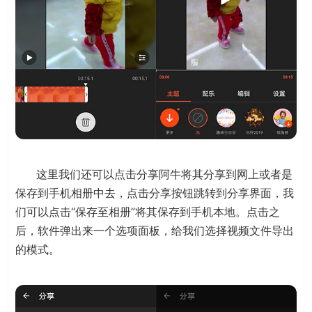
这里我们还可以点击分享阿牛将其分享到网上或者是
保存到手机相册中去，点击分享按钮跳转到分享界面，我
们可以点击“保存至相册”将其保存到手机本地。点击之
后，软件弹出来一个选项面板，给我们选择视频文件导出
的模式。