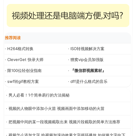
推荐阅读
· H264格式转换
· ISO转视频解决方案
· CleverGet 快录大师
· 狸窝vip会员加强版
· 限100位轻创业指南
·
『微信群视频素材』
· swf转gif教程方案
· dff是什么格式的音乐
· 男人必看！1个简单易行的方法揭秘
· 视频的人物眼中添加小火苗 视频画面中添加移动的火苗
· 把视频中间的某一段视频截取出来 视频片段截取的简单方法推荐
· 视频怎么添加文字 给视频加滚动效果文字循环播放 如何将文字向下