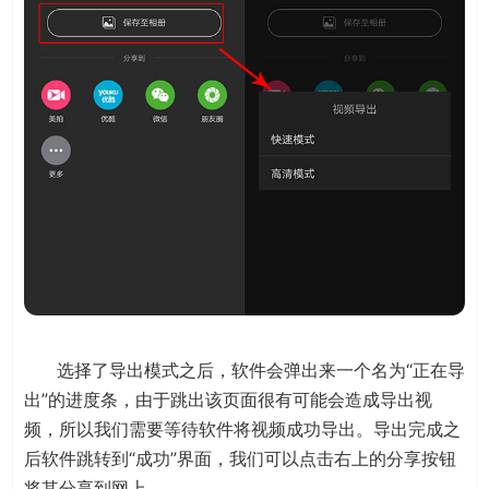
选择了导出模式之后，软件会弹出来一个名为“正在导
出”的进度条，由于跳出该页面很有可能会造成导出视
频，所以我们需要等待软件将视频成功导出。导出完成之
后软件跳转到“成功”界面，我们可以点击右上的分享按钮
将其分享到网上。