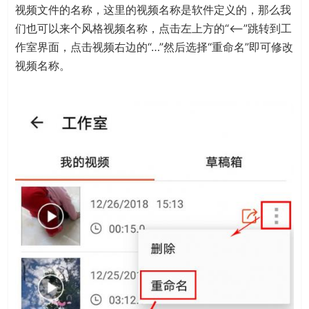
视频文件的名称，这里的视频名称是软件定义的，那么我
们也可以来个风格视频名称，点击左上方的“<——”跳转到工
作室界面，点击视频右边的“…”然后选择“重命名”即可修改
视频名称。