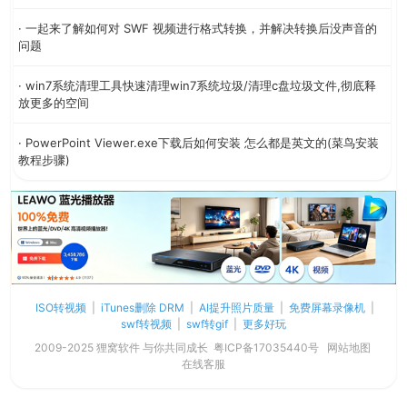
· 一起来了解如何对 SWF 视频进行格式转换，并解决转换后没声音的
问题
· win7系统清理工具快速清理win7系统垃圾/清理c盘垃圾文件,彻底释
放更多的空间
· PowerPoint Viewer.exe下载后如何安装 怎么都是英文的(菜鸟安装
教程步骤)
ISO转视频
|
iTunes删除 DRM
|
AI提升照片质量
|
免费屏幕录像机
|
swf转视频
|
swf转gif
|
更多好玩
2009-2025 狸窝软件 与你共同成长
粤ICP备17035440号
网站地图
在线客服