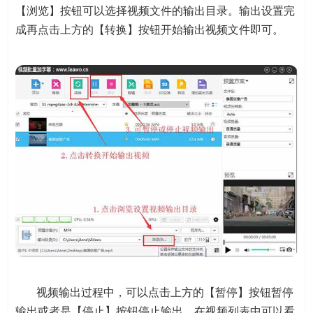
【浏览】按钮可以选择视频文件的输出目录。输出设置完
成再点击上方的【转换】按钮开始输出视频文件即可。
视频输出过程中，可以点击上方的【暂停】按钮暂停
输出或者是【停止】按钮停止输出。在视频列表中可以看