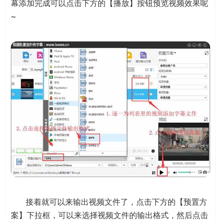
幕添加完成可以点击下方的【播放】按钮预览视频效果呢
~
接着就可以来输出视频文件了，点击下方的【预置方
案】下拉框，可以来选择视频文件的输出格式，然后点击