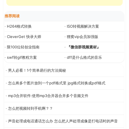
推荐阅读
· H264格式转换
· ISO转视频解决方案
· CleverGet 快录大师
· 狸窝vip会员加强版
· 限100位轻创业指南
·
『微信群视频素材』
· swf转gif教程方案
· dff是什么格式的音乐
· 男人必看！1个简单易行的方法揭秘
· 怎么将多个图片放到一个pdf格式里 jpg格式转换成pdf格式
· mp3合并软件:使用mp3合并器合并多个音频文件
· 怎么把视频转到手机啊？？
· 声音处理成电话通话怎么办 怎么把人声处理成像是打电话时的声音