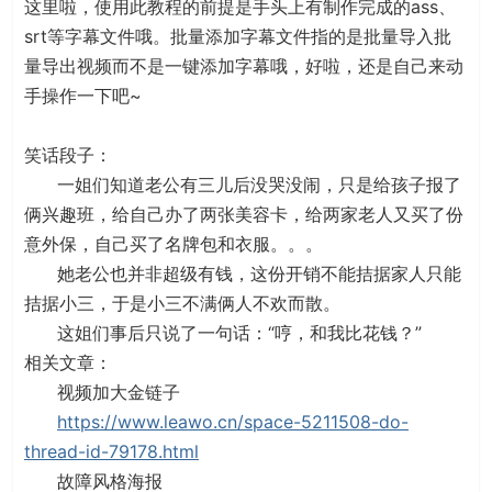
这里啦，使用此教程的前提是手头上有制作完成的ass、
srt等字幕文件哦。批量添加字幕文件指的是批量导入批
量导出视频而不是一键添加字幕哦，好啦，还是自己来动
手操作一下吧~
笑话段子：
一姐们知道老公有三儿后没哭没闹，只是给孩子报了
俩兴趣班，给自己办了两张美容卡，给两家老人又买了份
意外保，自己买了名牌包和衣服。。。
她老公也并非超级有钱，这份开销不能拮据家人只能
拮据小三，于是小三不满俩人不欢而散。
这姐们事后只说了一句话：“哼，和我比花钱？”
相关文章：
视频加大金链子
https://www.leawo.cn/space-5211508-do-
thread-id-79178.html
故障风格海报