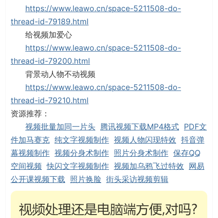
https://www.leawo.cn/space-5211508-do-
thread-id-79189.html
给视频加爱心
https://www.leawo.cn/space-5211508-do-
thread-id-79200.html
背景动人物不动视频
https://www.leawo.cn/space-5211508-do-
thread-id-79210.html
资源推荐：
视频批量加同一片头
腾讯视频下载MP4格式
PDF文
件加马赛克
纯文字视频制作
视频人物闪现特效
抖音弹
幕视频制作
视频分身术制作
照片分身术制作
保存QQ
空间视频
快闪文字视频制作
视频加乌鸦飞过特效
网易
公开课视频下载
照片换脸
街头采访视频剪辑