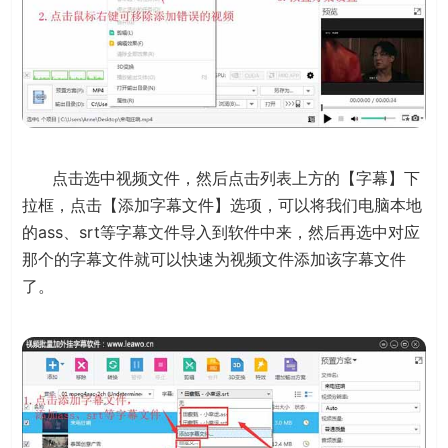
点击选中视频文件，然后点击列表上方的【字幕】下
拉框，点击【添加字幕文件】选项，可以将我们电脑本地
的ass、srt等字幕文件导入到软件中来，然后再选中对应
那个的字幕文件就可以快速为视频文件添加该字幕文件
了。