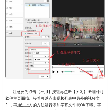
注意要先点击【应用】按钮再点击【关闭】按钮回到
软件主页面哦。接着可以点击视频列表中另外的视频文
件，再通过上方的方法进行添加字幕文件就OK了哦。字