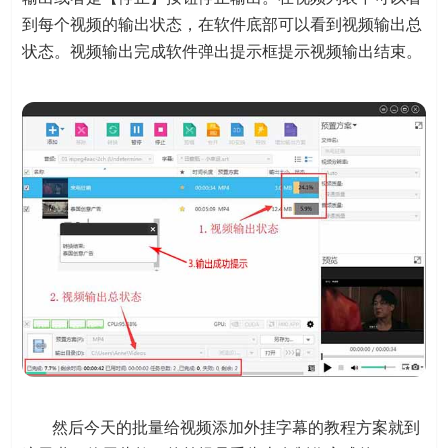
到每个视频的输出状态，在软件底部可以看到视频输出总
状态。视频输出完成软件弹出提示框提示视频输出结束。
然后今天的批量给视频添加外挂字幕的教程方案就到