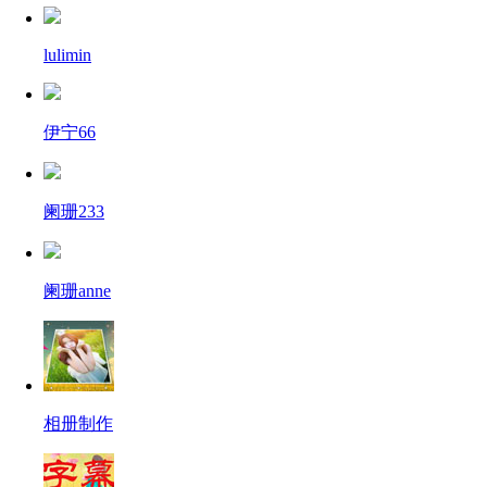
lulimin
伊宁66
阑珊233
阑珊anne
相册制作