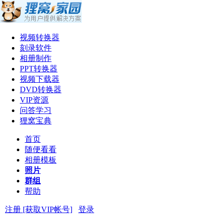
视频转换器
刻录软件
相册制作
PPT转换器
视频下载器
DVD转换器
VIP资源
问答学习
狸窝宝典
首页
随便看看
相册模板
照片
群组
帮助
注册 [获取VIP帐号]
登录