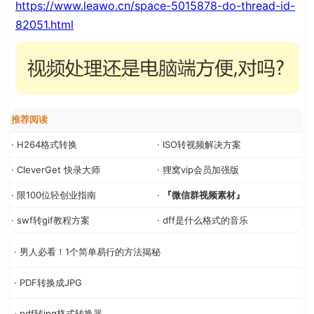
https://www.leawo.cn/space-5015878-do-thread-id-
82051.html
推荐阅读
· H264格式转换
· ISO转视频解决方案
· CleverGet 快录大师
· 狸窝vip会员加强版
· 限100位轻创业指南
·
『微信群视频素材』
· swf转gif教程方案
· dff是什么格式的音乐
· 男人必看！1个简单易行的方法揭秘
· PDF转换成JPG
· pdf转jpg格式转换器