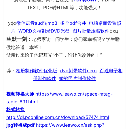
TEXT、PDF转HTML等，功能强大！
уфх
微信语音aud转mp3
多个pdf合并
电脑桌面设置照
片
WORD文档刻录DVD光盘
图片批量压缩软件
фхц
幽默一刻：
老师家访，问学生：你们家幸福吗？学生骄
傲地答道：幸福！
父亲过来给了他记耳光“小子，谁让你改姓的！”
荐：
相册制作软件优化版
dvd刻录软件nero
百姓电子相
册制作软件
婚纱照片制作软件
视频转换大师
https://www.leawo.cn/space-mtag-
tagid-891.html
格式转换
http://dl.pconline.com.cn/download/57474.html
jpg转换成pdf
https://www.leawo.cn/ask.php?