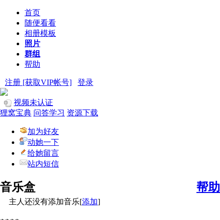
首页
随便看看
相册模板
照片
群组
帮助
注册 [获取VIP帐号]
登录
视频未认证
狸窝宝典
问答学习
资源下载
加为好友
动她一下
给她留言
站内短信
音乐盒
帮助
主人还没有添加音乐[
添加
]