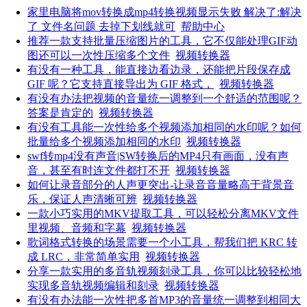
家里电脑将mov转换成mp4转换视频显示失败 解决了:解决
了 文件名问题 去掉下划线就可
帮助中心
推荐一款支持批量压缩图片的工具，它不仅能处理GIF动
图还可以一次性压缩多个文件
视频转换器
有没有一种工具，能直接边看边录，还能把片段保存成
GIF 呢？它支持直接导出为 GIF 格式，
视频转换器
有没有办法把视频的音量统一调整到一个舒适的范围呢？
答案是肯定的
视频转换器
有没有工具能一次性给多个视频添加相同的水印呢？如何
批量给多个视频添加相同的水印
视频转换器
swf转mp4没有声音|SW转换后的MP4只有画面，没有声
音，甚至有时连文件都打不开
视频转换器
如何让录音部分的人声更突出-让录音音量略高于背景音
乐，保证人声清晰可辨
视频转换器
一款小巧实用的MKV提取工具，可以轻松分离MKV文件
里视频、音频和字幕
视频转换器
歌词格式转换的场景需要一个小工具，帮我们把 KRC 转
成 LRC，非常简单实用
视频转换器
分享一款实用的多音轨视频刻录工具，你可以比较轻松地
实现多音轨视频编辑和刻录
视频转换器
有没有办法能一次性把多首MP3的音量统一调整到相同大