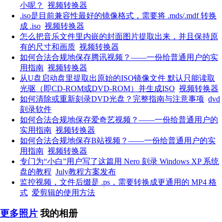
小呢？
视频转换器
.iso是目前兼容性最好的镜像格式，需要将 .mds/.mdf 转换
成 .iso
视频转换器
怎么把音乐文件里内嵌的封面图片提取出来，并且保持原
有的尺寸和画质
视频转换器
如何合法合规地保存腾讯视频？——一份给普通用户的实
用指南
视频转换器
从U盘启动盘里提取出原始的ISO镜像文件 默认只能读取
光驱（即CD-ROM或DVD-ROM）并生成ISO
视频转换器
如何清除或重新刻录DVD光盘？完整指南与注意事项
dvd
刻录软件
如何合法合规地保存爱奇艺视频？——一份给普通用户的
实用指南
视频转换器
如何合法合规地保存B站视频？——一份给普通用户的实
用指南
视频转换器
专门为“小白”用户写了这篇用 Nero 刻录 Windows XP 系统
盘的教程
July教程方案发布
监控视频，文件后缀是 .ps，需要转换成更通用的 MP4 格
式
爱剪辑的使用方法
更多照片
我的相册