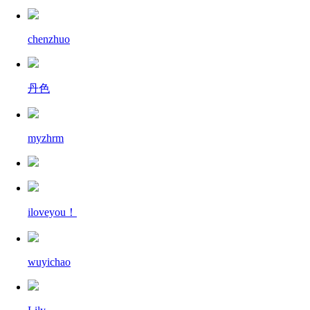
chenzhuo
丹色
myzhrm
iloveyou！
wuyichao