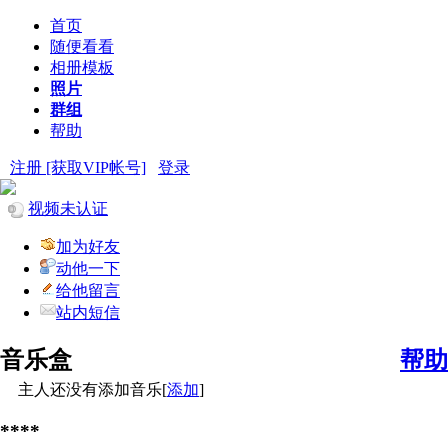
首页
随便看看
相册模板
照片
群组
帮助
注册 [获取VIP帐号]
登录
视频未认证
加为好友
动他一下
给他留言
站内短信
音乐盒
帮助
主人还没有添加音乐[
添加
]
****