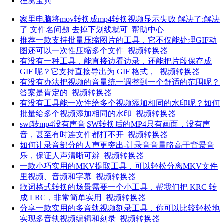
狸窝宝典
家里电脑将mov转换成mp4转换视频显示失败 解决了:解决
了 文件名问题 去掉下划线就可
帮助中心
推荐一款支持批量压缩图片的工具，它不仅能处理GIF动
图还可以一次性压缩多个文件
视频转换器
有没有一种工具，能直接边看边录，还能把片段保存成
GIF 呢？它支持直接导出为 GIF 格式，
视频转换器
有没有办法把视频的音量统一调整到一个舒适的范围呢？
答案是肯定的
视频转换器
有没有工具能一次性给多个视频添加相同的水印呢？如何
批量给多个视频添加相同的水印
视频转换器
swf转mp4没有声音|SW转换后的MP4只有画面，没有声
音，甚至有时连文件都打不开
视频转换器
如何让录音部分的人声更突出-让录音音量略高于背景音
乐，保证人声清晰可辨
视频转换器
一款小巧实用的MKV提取工具，可以轻松分离MKV文件
里视频、音频和字幕
视频转换器
歌词格式转换的场景需要一个小工具，帮我们把 KRC 转
成 LRC，非常简单实用
视频转换器
分享一款实用的多音轨视频刻录工具，你可以比较轻松地
实现多音轨视频编辑和刻录
视频转换器