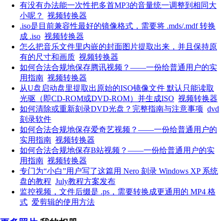
有没有办法能一次性把多首MP3的音量统一调整到相同大
小呢？
视频转换器
.iso是目前兼容性最好的镜像格式，需要将 .mds/.mdf 转换
成 .iso
视频转换器
怎么把音乐文件里内嵌的封面图片提取出来，并且保持原
有的尺寸和画质
视频转换器
如何合法合规地保存腾讯视频？——一份给普通用户的实
用指南
视频转换器
从U盘启动盘里提取出原始的ISO镜像文件 默认只能读取
光驱（即CD-ROM或DVD-ROM）并生成ISO
视频转换器
如何清除或重新刻录DVD光盘？完整指南与注意事项
dvd
刻录软件
如何合法合规地保存爱奇艺视频？——一份给普通用户的
实用指南
视频转换器
如何合法合规地保存B站视频？——一份给普通用户的实
用指南
视频转换器
专门为“小白”用户写了这篇用 Nero 刻录 Windows XP 系统
盘的教程
July教程方案发布
监控视频，文件后缀是 .ps，需要转换成更通用的 MP4 格
式
爱剪辑的使用方法