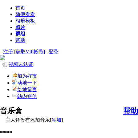
首页
随便看看
相册模板
照片
群组
帮助
注册 [获取VIP帐号]
登录
视频未认证
加为好友
动她一下
给她留言
站内短信
音乐盒
帮助
主人还没有添加音乐[
添加
]
****