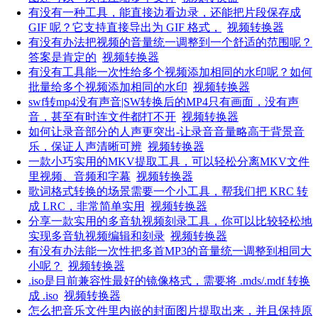
有没有一种工具，能直接边看边录，还能把片段保存成
GIF 呢？它支持直接导出为 GIF 格式，
视频转换器
有没有办法把视频的音量统一调整到一个舒适的范围呢？
答案是肯定的
视频转换器
有没有工具能一次性给多个视频添加相同的水印呢？如何
批量给多个视频添加相同的水印
视频转换器
swf转mp4没有声音|SW转换后的MP4只有画面，没有声
音，甚至有时连文件都打不开
视频转换器
如何让录音部分的人声更突出-让录音音量略高于背景音
乐，保证人声清晰可辨
视频转换器
一款小巧实用的MKV提取工具，可以轻松分离MKV文件
里视频、音频和字幕
视频转换器
歌词格式转换的场景需要一个小工具，帮我们把 KRC 转
成 LRC，非常简单实用
视频转换器
分享一款实用的多音轨视频刻录工具，你可以比较轻松地
实现多音轨视频编辑和刻录
视频转换器
有没有办法能一次性把多首MP3的音量统一调整到相同大
小呢？
视频转换器
.iso是目前兼容性最好的镜像格式，需要将 .mds/.mdf 转换
成 .iso
视频转换器
怎么把音乐文件里内嵌的封面图片提取出来，并且保持原