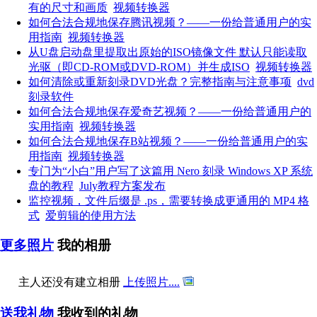
有的尺寸和画质
视频转换器
如何合法合规地保存腾讯视频？——一份给普通用户的实
用指南
视频转换器
从U盘启动盘里提取出原始的ISO镜像文件 默认只能读取
光驱（即CD-ROM或DVD-ROM）并生成ISO
视频转换器
如何清除或重新刻录DVD光盘？完整指南与注意事项
dvd
刻录软件
如何合法合规地保存爱奇艺视频？——一份给普通用户的
实用指南
视频转换器
如何合法合规地保存B站视频？——一份给普通用户的实
用指南
视频转换器
专门为“小白”用户写了这篇用 Nero 刻录 Windows XP 系统
盘的教程
July教程方案发布
监控视频，文件后缀是 .ps，需要转换成更通用的 MP4 格
式
爱剪辑的使用方法
更多照片
我的相册
主人还没有建立相册
上传照片....
送我礼物
我收到的礼物