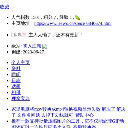
收藏
人气指数 1501 , 积分 7 , 经验 1 ,
主页地址：
https://www.leawo.cn/space-6840674.html
主人太懒了，还木有更新！
级别:
初入江湖
创建: 2023-06-27
个人主页
资料
唠叨
日志
话题
相册
狸窝宝典
家里电脑将mov转换成mp4转换视频显示失败 解决了:解决
了 文件名问题 去掉下划线就可
帮助中心
推荐一款支持批量压缩图片的工具，它不仅能处理GIF动
图还可以一次性压缩多个文件
视频转换器