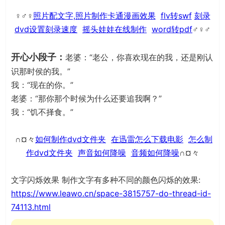
♀♂♀
照片配文字,照片制作卡通漫画效果
flv转swf
刻录
dvd设置刻录速度
摇头娃娃在线制作
word转pdf
♂♀♂
开心小段子：
老婆：“老公，你喜欢现在的我，还是刚认
识那时侯的我。”
我：“现在的你。”
老婆：“那你那个时候为什么还要追我啊？”
我：“饥不择食。”
∩¤々
如何制作dvd文件夹
在迅雷怎么下载电影
怎么制
作dvd文件夹
声音如何降噪
音频如何降噪
∩¤々
文字闪烁效果 制作文字有多种不同的颜色闪烁的效果:
https://www.leawo.cn/space-3815757-do-thread-id-
74113.html