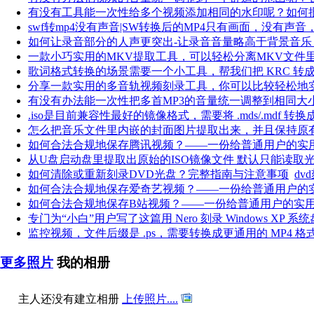
有没有工具能一次性给多个视频添加相同的水印呢？如何
swf转mp4没有声音|SW转换后的MP4只有画面，没有声
如何让录音部分的人声更突出-让录音音量略高于背景音乐
一款小巧实用的MKV提取工具，可以轻松分离MKV文件
歌词格式转换的场景需要一个小工具，帮我们把 KRC 转成
分享一款实用的多音轨视频刻录工具，你可以比较轻松地
有没有办法能一次性把多首MP3的音量统一调整到相同大
.iso是目前兼容性最好的镜像格式，需要将 .mds/.mdf 转换成 .
怎么把音乐文件里内嵌的封面图片提取出来，并且保持原
如何合法合规地保存腾讯视频？——一份给普通用户的实
从U盘启动盘里提取出原始的ISO镜像文件 默认只能读取光驱（
如何清除或重新刻录DVD光盘？完整指南与注意事项
dv
如何合法合规地保存爱奇艺视频？——一份给普通用户的
如何合法合规地保存B站视频？——一份给普通用户的实
专门为“小白”用户写了这篇用 Nero 刻录 Windows XP 系
监控视频，文件后缀是 .ps，需要转换成更通用的 MP4 格
更多照片
我的相册
主人还没有建立相册
上传照片....