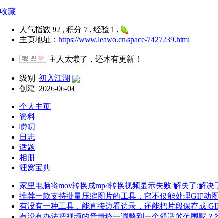
收藏
人气指数 92 , 积分 7 , 经验 1 ,
主页地址：
https://www.leawo.cn/space-7427239.html
主人太懒了，还木有更新！
级别:
初入江湖
创建: 2026-06-04
个人主页
资料
唠叨
日志
话题
相册
狸窝宝典
家里电脑将mov转换成mp4转换视频显示失败 解决了:解决
推荐一款支持批量压缩图片的工具，它不仅能处理GIF动
有没有一种工具，能直接边看边录，还能把片段保存成 GIF 
有没有办法把视频的音量统一调整到一个舒适的范围呢？