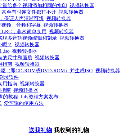
批量给多个视频添加相同的水印
视频转换器
音，甚至有时连文件都打不开
视频转换器
，保证人声清晰可辨
视频转换器
里视频、音频和字幕
视频转换器
 LRC，非常简单实用
视频转换器
实现多音轨视频编辑和刻录
视频转换器
小呢？
视频转换器
iso
视频转换器
有的尺寸和画质
视频转换器
用指南
视频转换器
即CD-ROM或DVD-ROM）并生成ISO
视频转换器
d刻录软件
实用指南
视频转换器
用指南
视频转换器
统盘的教程
July教程方案发布
式
爱剪辑的使用方法
送我礼物
我收到的礼物