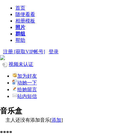
首页
随便看看
相册模板
照片
群组
帮助
注册 [获取VIP帐号]
登录
视频未认证
加为好友
动她一下
给她留言
站内短信
音乐盒
主人还没有添加音乐[
添加
]
****