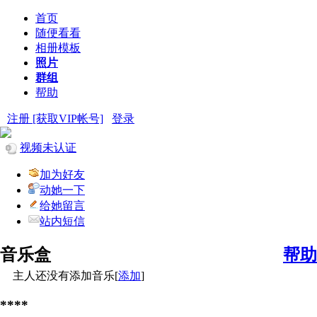
首页
随便看看
相册模板
照片
群组
帮助
注册 [获取VIP帐号]
登录
视频未认证
加为好友
动她一下
给她留言
站内短信
音乐盒
帮助
主人还没有添加音乐[
添加
]
****