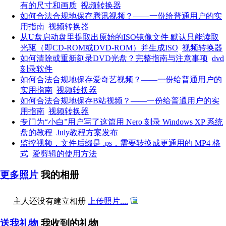
有的尺寸和画质
视频转换器
如何合法合规地保存腾讯视频？——一份给普通用户的实
用指南
视频转换器
从U盘启动盘里提取出原始的ISO镜像文件 默认只能读取
光驱（即CD-ROM或DVD-ROM）并生成ISO
视频转换器
如何清除或重新刻录DVD光盘？完整指南与注意事项
dvd
刻录软件
如何合法合规地保存爱奇艺视频？——一份给普通用户的
实用指南
视频转换器
如何合法合规地保存B站视频？——一份给普通用户的实
用指南
视频转换器
专门为“小白”用户写了这篇用 Nero 刻录 Windows XP 系统
盘的教程
July教程方案发布
监控视频，文件后缀是 .ps，需要转换成更通用的 MP4 格
式
爱剪辑的使用方法
更多照片
我的相册
主人还没有建立相册
上传照片....
送我礼物
我收到的礼物