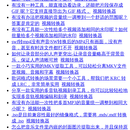
有没有一种工具，能直接边看边录，还能把片段保存成
GIF 呢？它支持直接导出为 GIF 格式，
视频转换器
有没有办法把视频的音量统一调整到一个舒适的范围呢？
答案是肯定的
视频转换器
有没有工具能一次性给多个视频添加相同的水印呢？如何
批量给多个视频添加相同的水印
视频转换器
swf转mp4没有声音|SW转换后的MP4只有画面，没有声
音，甚至有时连文件都打不开
视频转换器
如何让录音部分的人声更突出-让录音音量略高于背景音
乐，保证人声清晰可辨
视频转换器
一款小巧实用的MKV提取工具，可以轻松分离MKV文件
里视频、音频和字幕
视频转换器
歌词格式转换的场景需要一个小工具，帮我们把 KRC 转
成 LRC，非常简单实用
视频转换器
分享一款实用的多音轨视频刻录工具，你可以比较轻松地
实现多音轨视频编辑和刻录
视频转换器
有没有办法能一次性把多首MP3的音量统一调整到相同大
小呢？
视频转换器
.iso是目前兼容性最好的镜像格式，需要将 .mds/.mdf 转换
成 .iso
视频转换器
怎么把音乐文件里内嵌的封面图片提取出来，并且保持原