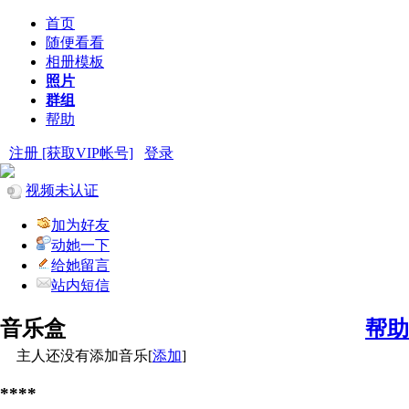
首页
随便看看
相册模板
照片
群组
帮助
注册 [获取VIP帐号]
登录
视频未认证
加为好友
动她一下
给她留言
站内短信
音乐盒
帮助
主人还没有添加音乐[
添加
]
****