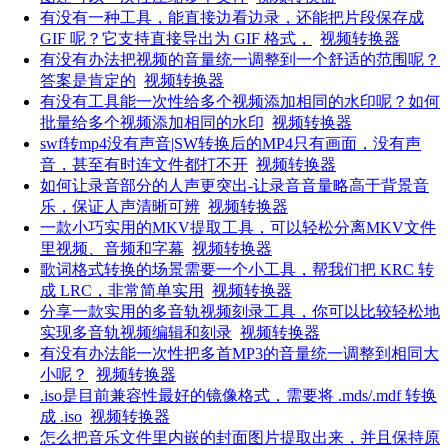
有没有一种工具，能直接边看边录，还能把片段保存成
GIF 呢？它支持直接导出为 GIF 格式，
视频转换器
有没有办法把视频的音量统一调整到一个舒适的范围呢？
答案是肯定的
视频转换器
有没有工具能一次性给多个视频添加相同的水印呢？如何
批量给多个视频添加相同的水印
视频转换器
swf转mp4没有声音|SW转换后的MP4只有画面，没有声
音，甚至有时连文件都打不开
视频转换器
如何让录音部分的人声更突出-让录音音量略高于背景音
乐，保证人声清晰可辨
视频转换器
一款小巧实用的MKV提取工具，可以轻松分离MKV文件
里视频、音频和字幕
视频转换器
歌词格式转换的场景需要一个小工具，帮我们把 KRC 转
成 LRC，非常简单实用
视频转换器
分享一款实用的多音轨视频刻录工具，你可以比较轻松地
实现多音轨视频编辑和刻录
视频转换器
有没有办法能一次性把多首MP3的音量统一调整到相同大
小呢？
视频转换器
.iso是目前兼容性最好的镜像格式，需要将 .mds/.mdf 转换
成 .iso
视频转换器
怎么把音乐文件里内嵌的封面图片提取出来，并且保持原