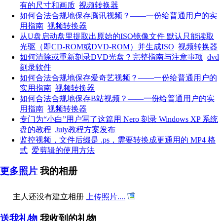
有的尺寸和画质
视频转换器
如何合法合规地保存腾讯视频？——一份给普通用户的实
用指南
视频转换器
从U盘启动盘里提取出原始的ISO镜像文件 默认只能读取
光驱（即CD-ROM或DVD-ROM）并生成ISO
视频转换器
如何清除或重新刻录DVD光盘？完整指南与注意事项
dvd
刻录软件
如何合法合规地保存爱奇艺视频？——一份给普通用户的
实用指南
视频转换器
如何合法合规地保存B站视频？——一份给普通用户的实
用指南
视频转换器
专门为“小白”用户写了这篇用 Nero 刻录 Windows XP 系统
盘的教程
July教程方案发布
监控视频，文件后缀是 .ps，需要转换成更通用的 MP4 格
式
爱剪辑的使用方法
更多照片
我的相册
主人还没有建立相册
上传照片....
送我礼物
我收到的礼物