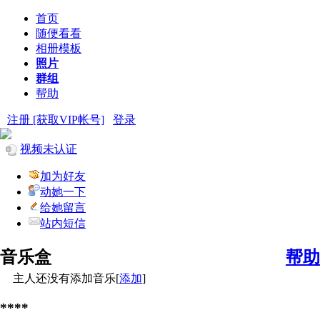
首页
随便看看
相册模板
照片
群组
帮助
注册 [获取VIP帐号]
登录
视频未认证
加为好友
动她一下
给她留言
站内短信
音乐盒
帮助
主人还没有添加音乐[
添加
]
****