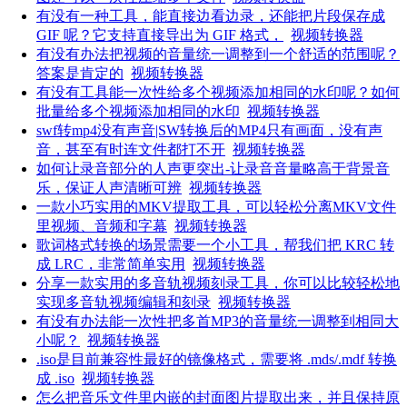
有没有一种工具，能直接边看边录，还能把片段保存成
GIF 呢？它支持直接导出为 GIF 格式，
视频转换器
有没有办法把视频的音量统一调整到一个舒适的范围呢？
答案是肯定的
视频转换器
有没有工具能一次性给多个视频添加相同的水印呢？如何
批量给多个视频添加相同的水印
视频转换器
swf转mp4没有声音|SW转换后的MP4只有画面，没有声
音，甚至有时连文件都打不开
视频转换器
如何让录音部分的人声更突出-让录音音量略高于背景音
乐，保证人声清晰可辨
视频转换器
一款小巧实用的MKV提取工具，可以轻松分离MKV文件
里视频、音频和字幕
视频转换器
歌词格式转换的场景需要一个小工具，帮我们把 KRC 转
成 LRC，非常简单实用
视频转换器
分享一款实用的多音轨视频刻录工具，你可以比较轻松地
实现多音轨视频编辑和刻录
视频转换器
有没有办法能一次性把多首MP3的音量统一调整到相同大
小呢？
视频转换器
.iso是目前兼容性最好的镜像格式，需要将 .mds/.mdf 转换
成 .iso
视频转换器
怎么把音乐文件里内嵌的封面图片提取出来，并且保持原