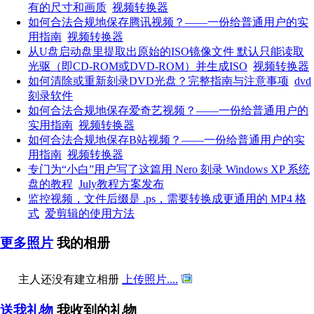
有的尺寸和画质
视频转换器
如何合法合规地保存腾讯视频？——一份给普通用户的实
用指南
视频转换器
从U盘启动盘里提取出原始的ISO镜像文件 默认只能读取
光驱（即CD-ROM或DVD-ROM）并生成ISO
视频转换器
如何清除或重新刻录DVD光盘？完整指南与注意事项
dvd
刻录软件
如何合法合规地保存爱奇艺视频？——一份给普通用户的
实用指南
视频转换器
如何合法合规地保存B站视频？——一份给普通用户的实
用指南
视频转换器
专门为“小白”用户写了这篇用 Nero 刻录 Windows XP 系统
盘的教程
July教程方案发布
监控视频，文件后缀是 .ps，需要转换成更通用的 MP4 格
式
爱剪辑的使用方法
更多照片
我的相册
主人还没有建立相册
上传照片....
送我礼物
我收到的礼物