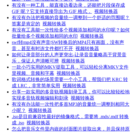
有没有一种工具，能直接边看边录，还能把片段保存成
GIF 呢？它支持直接导出为 GIF 格式，
视频转换器
有没有办法把视频的音量统一调整到一个舒适的范围呢？
答案是肯定的
视频转换器
有没有工具能一次性给多个视频添加相同的水印呢？如何
批量给多个视频添加相同的水印
视频转换器
swf转mp4没有声音|SW转换后的MP4只有画面，没有声
音，甚至有时连文件都打不开
视频转换器
如何让录音部分的人声更突出-让录音音量略高于背景音
乐，保证人声清晰可辨
视频转换器
一款小巧实用的MKV提取工具，可以轻松分离MKV文件
里视频、音频和字幕
视频转换器
歌词格式转换的场景需要一个小工具，帮我们把 KRC 转
成 LRC，非常简单实用
视频转换器
分享一款实用的多音轨视频刻录工具，你可以比较轻松地
实现多音轨视频编辑和刻录
视频转换器
有没有办法能一次性把多首MP3的音量统一调整到相同大
小呢？
视频转换器
.iso是目前兼容性最好的镜像格式，需要将 .mds/.mdf 转换
成 .iso
视频转换器
怎么把音乐文件里内嵌的封面图片提取出来，并且保持原