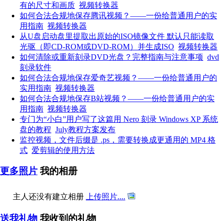
有的尺寸和画质
视频转换器
如何合法合规地保存腾讯视频？——一份给普通用户的实
用指南
视频转换器
从U盘启动盘里提取出原始的ISO镜像文件 默认只能读取
光驱（即CD-ROM或DVD-ROM）并生成ISO
视频转换器
如何清除或重新刻录DVD光盘？完整指南与注意事项
dvd
刻录软件
如何合法合规地保存爱奇艺视频？——一份给普通用户的
实用指南
视频转换器
如何合法合规地保存B站视频？——一份给普通用户的实
用指南
视频转换器
专门为“小白”用户写了这篇用 Nero 刻录 Windows XP 系统
盘的教程
July教程方案发布
监控视频，文件后缀是 .ps，需要转换成更通用的 MP4 格
式
爱剪辑的使用方法
更多照片
我的相册
主人还没有建立相册
上传照片....
送我礼物
我收到的礼物