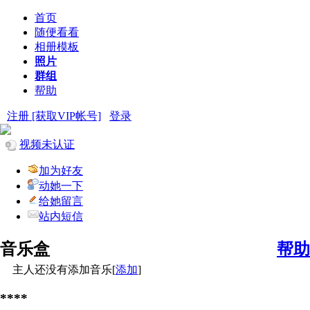
首页
随便看看
相册模板
照片
群组
帮助
注册 [获取VIP帐号]
登录
视频未认证
加为好友
动她一下
给她留言
站内短信
音乐盒
帮助
主人还没有添加音乐[
添加
]
****