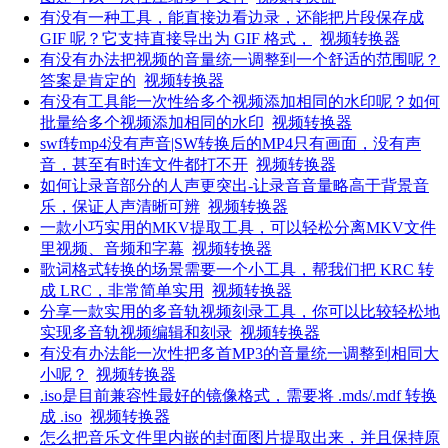
有没有一种工具，能直接边看边录，还能把片段保存成
GIF 呢？它支持直接导出为 GIF 格式，
视频转换器
有没有办法把视频的音量统一调整到一个舒适的范围呢？
答案是肯定的
视频转换器
有没有工具能一次性给多个视频添加相同的水印呢？如何
批量给多个视频添加相同的水印
视频转换器
swf转mp4没有声音|SW转换后的MP4只有画面，没有声
音，甚至有时连文件都打不开
视频转换器
如何让录音部分的人声更突出-让录音音量略高于背景音
乐，保证人声清晰可辨
视频转换器
一款小巧实用的MKV提取工具，可以轻松分离MKV文件
里视频、音频和字幕
视频转换器
歌词格式转换的场景需要一个小工具，帮我们把 KRC 转
成 LRC，非常简单实用
视频转换器
分享一款实用的多音轨视频刻录工具，你可以比较轻松地
实现多音轨视频编辑和刻录
视频转换器
有没有办法能一次性把多首MP3的音量统一调整到相同大
小呢？
视频转换器
.iso是目前兼容性最好的镜像格式，需要将 .mds/.mdf 转换
成 .iso
视频转换器
怎么把音乐文件里内嵌的封面图片提取出来，并且保持原