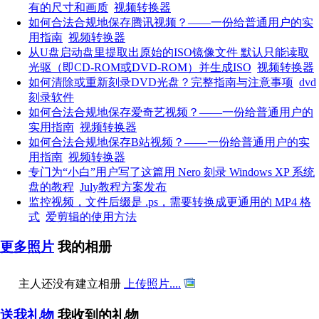
有的尺寸和画质
视频转换器
如何合法合规地保存腾讯视频？——一份给普通用户的实
用指南
视频转换器
从U盘启动盘里提取出原始的ISO镜像文件 默认只能读取
光驱（即CD-ROM或DVD-ROM）并生成ISO
视频转换器
如何清除或重新刻录DVD光盘？完整指南与注意事项
dvd
刻录软件
如何合法合规地保存爱奇艺视频？——一份给普通用户的
实用指南
视频转换器
如何合法合规地保存B站视频？——一份给普通用户的实
用指南
视频转换器
专门为“小白”用户写了这篇用 Nero 刻录 Windows XP 系统
盘的教程
July教程方案发布
监控视频，文件后缀是 .ps，需要转换成更通用的 MP4 格
式
爱剪辑的使用方法
更多照片
我的相册
主人还没有建立相册
上传照片....
送我礼物
我收到的礼物