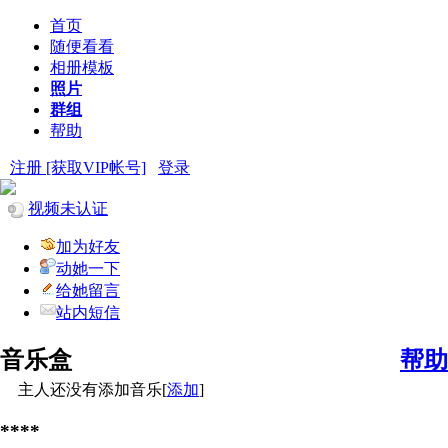
首页
随便看看
相册模板
照片
群组
帮助
注册 [获取VIP帐号]
登录
视频未认证
加为好友
动她一下
给她留言
站内短信
音乐盒
帮助
主人还没有添加音乐[
添加
]
****