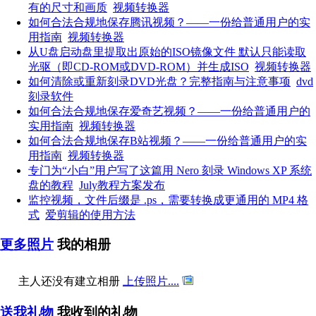
有的尺寸和画质
视频转换器
如何合法合规地保存腾讯视频？——一份给普通用户的实
用指南
视频转换器
从U盘启动盘里提取出原始的ISO镜像文件 默认只能读取
光驱（即CD-ROM或DVD-ROM）并生成ISO
视频转换器
如何清除或重新刻录DVD光盘？完整指南与注意事项
dvd
刻录软件
如何合法合规地保存爱奇艺视频？——一份给普通用户的
实用指南
视频转换器
如何合法合规地保存B站视频？——一份给普通用户的实
用指南
视频转换器
专门为“小白”用户写了这篇用 Nero 刻录 Windows XP 系统
盘的教程
July教程方案发布
监控视频，文件后缀是 .ps，需要转换成更通用的 MP4 格
式
爱剪辑的使用方法
更多照片
我的相册
主人还没有建立相册
上传照片....
送我礼物
我收到的礼物