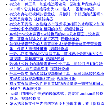
有没有一种工具，能直接边看边录，还能把片段保存成
GIF 呢？它支持直接导出为 GIF 格式，
视频转换器
有没有办法把视频的音量统一调整到一个舒适的范围呢？
答案是肯定的
视频转换器
有没有工具能一次性给多个视频添加相同的水印呢？如何
批量给多个视频添加相同的水印
视频转换器
swf转mp4没有声音|SW转换后的MP4只有画面，没有声
音，甚至有时连文件都打不开
视频转换器
如何让录音部分的人声更突出-让录音音量略高于背景音
乐，保证人声清晰可辨
视频转换器
一款小巧实用的MKV提取工具，可以轻松分离MKV文件
里视频、音频和字幕
视频转换器
歌词格式转换的场景需要一个小工具，帮我们把 KRC 转
成 LRC，非常简单实用
视频转换器
分享一款实用的多音轨视频刻录工具，你可以比较轻松地
实现多音轨视频编辑和刻录
视频转换器
有没有办法能一次性把多首MP3的音量统一调整到相同大
小呢？
视频转换器
.iso是目前兼容性最好的镜像格式，需要将 .mds/.mdf 转换
成 .iso
视频转换器
怎么把音乐文件里内嵌的封面图片提取出来，并且保持原