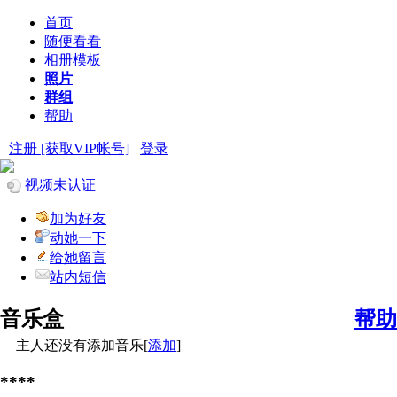
首页
随便看看
相册模板
照片
群组
帮助
注册 [获取VIP帐号]
登录
视频未认证
加为好友
动她一下
给她留言
站内短信
音乐盒
帮助
主人还没有添加音乐[
添加
]
****