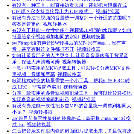
有没有一种工具，能直接边看边录，还能把片段保存成
GIF 呢？它支持直接导出为 GIF 格式，
视频转换器
有没有办法把视频的音量统一调整到一个舒适的范围呢？
答案是肯定的
视频转换器
有没有工具能一次性给多个视频添加相同的水印呢？如何
批量给多个视频添加相同的水印
视频转换器
swf转mp4没有声音|SW转换后的MP4只有画面，没有声
音，甚至有时连文件都打不开
视频转换器
如何让录音部分的人声更突出-让录音音量略高于背景音
乐，保证人声清晰可辨
视频转换器
一款小巧实用的MKV提取工具，可以轻松分离MKV文件
里视频、音频和字幕
视频转换器
歌词格式转换的场景需要一个小工具，帮我们把 KRC 转
成 LRC，非常简单实用
视频转换器
分享一款实用的多音轨视频刻录工具，你可以比较轻松地
实现多音轨视频编辑和刻录
视频转换器
有没有办法能一次性把多首MP3的音量统一调整到相同大
小呢？
视频转换器
.iso是目前兼容性最好的镜像格式，需要将 .mds/.mdf 转换
成 .iso
视频转换器
怎么把音乐文件里内嵌的封面图片提取出来，并且保持原