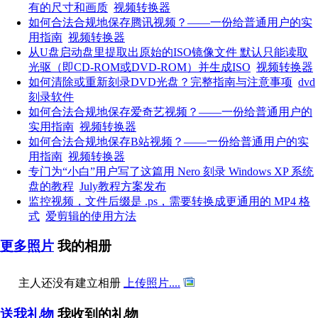
有的尺寸和画质
视频转换器
如何合法合规地保存腾讯视频？——一份给普通用户的实
用指南
视频转换器
从U盘启动盘里提取出原始的ISO镜像文件 默认只能读取
光驱（即CD-ROM或DVD-ROM）并生成ISO
视频转换器
如何清除或重新刻录DVD光盘？完整指南与注意事项
dvd
刻录软件
如何合法合规地保存爱奇艺视频？——一份给普通用户的
实用指南
视频转换器
如何合法合规地保存B站视频？——一份给普通用户的实
用指南
视频转换器
专门为“小白”用户写了这篇用 Nero 刻录 Windows XP 系统
盘的教程
July教程方案发布
监控视频，文件后缀是 .ps，需要转换成更通用的 MP4 格
式
爱剪辑的使用方法
更多照片
我的相册
主人还没有建立相册
上传照片....
送我礼物
我收到的礼物