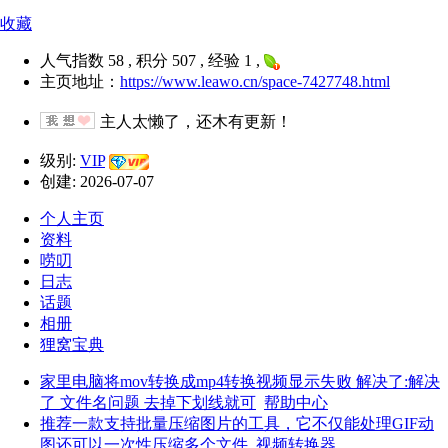
收藏
人气指数 58 , 积分 507 , 经验 1 ,
主页地址：
https://www.leawo.cn/space-7427748.html
主人太懒了，还木有更新！
级别:
VIP
创建: 2026-07-07
个人主页
资料
唠叨
日志
话题
相册
狸窝宝典
家里电脑将mov转换成mp4转换视频显示失败 解决了:解决
了 文件名问题 去掉下划线就可
帮助中心
推荐一款支持批量压缩图片的工具，它不仅能处理GIF动
图还可以一次性压缩多个文件
视频转换器