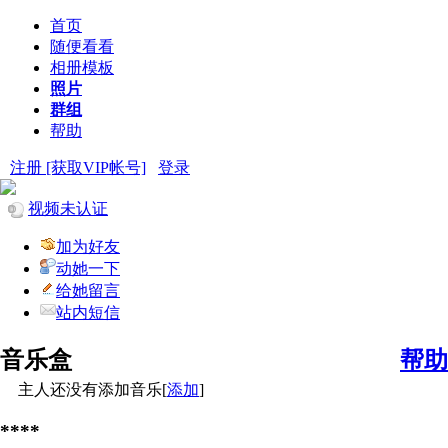
首页
随便看看
相册模板
照片
群组
帮助
注册 [获取VIP帐号]
登录
视频未认证
加为好友
动她一下
给她留言
站内短信
音乐盒
帮助
主人还没有添加音乐[
添加
]
****