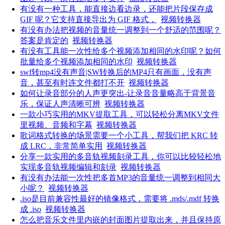
有没有一种工具，能直接边看边录，还能把片段保存成
GIF 呢？它支持直接导出为 GIF 格式，
视频转换器
有没有办法把视频的音量统一调整到一个舒适的范围呢？
答案是肯定的
视频转换器
有没有工具能一次性给多个视频添加相同的水印呢？如何
批量给多个视频添加相同的水印
视频转换器
swf转mp4没有声音|SW转换后的MP4只有画面，没有声
音，甚至有时连文件都打不开
视频转换器
如何让录音部分的人声更突出-让录音音量略高于背景音
乐，保证人声清晰可辨
视频转换器
一款小巧实用的MKV提取工具，可以轻松分离MKV文件
里视频、音频和字幕
视频转换器
歌词格式转换的场景需要一个小工具，帮我们把 KRC 转
成 LRC，非常简单实用
视频转换器
分享一款实用的多音轨视频刻录工具，你可以比较轻松地
实现多音轨视频编辑和刻录
视频转换器
有没有办法能一次性把多首MP3的音量统一调整到相同大
小呢？
视频转换器
.iso是目前兼容性最好的镜像格式，需要将 .mds/.mdf 转换
成 .iso
视频转换器
怎么把音乐文件里内嵌的封面图片提取出来，并且保持原