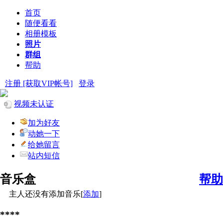
首页
随便看看
相册模板
照片
群组
帮助
注册 [获取VIP帐号]
登录
视频未认证
加为好友
动她一下
给她留言
站内短信
音乐盒
帮助
主人还没有添加音乐[
添加
]
****