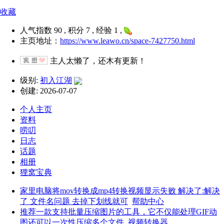
收藏
人气指数 90 , 积分 7 , 经验 1 ,
主页地址：
https://www.leawo.cn/space-7427750.html
主人太懒了，还木有更新！
级别:
初入江湖
创建: 2026-07-07
个人主页
资料
唠叨
日志
话题
相册
狸窝宝典
家里电脑将mov转换成mp4转换视频显示失败 解决了:解决
了 文件名问题 去掉下划线就可
帮助中心
推荐一款支持批量压缩图片的工具，它不仅能处理GIF动
图还可以一次性压缩多个文件
视频转换器