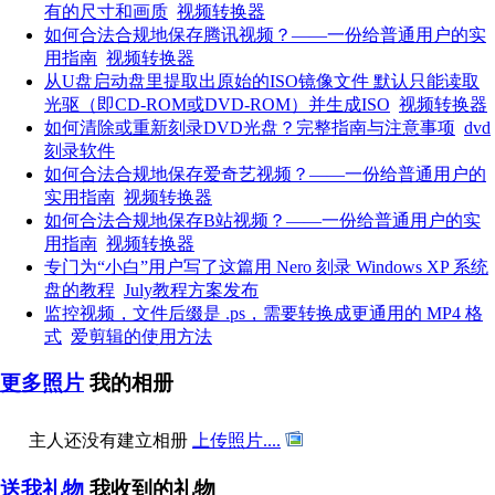
有的尺寸和画质
视频转换器
如何合法合规地保存腾讯视频？——一份给普通用户的实
用指南
视频转换器
从U盘启动盘里提取出原始的ISO镜像文件 默认只能读取
光驱（即CD-ROM或DVD-ROM）并生成ISO
视频转换器
如何清除或重新刻录DVD光盘？完整指南与注意事项
dvd
刻录软件
如何合法合规地保存爱奇艺视频？——一份给普通用户的
实用指南
视频转换器
如何合法合规地保存B站视频？——一份给普通用户的实
用指南
视频转换器
专门为“小白”用户写了这篇用 Nero 刻录 Windows XP 系统
盘的教程
July教程方案发布
监控视频，文件后缀是 .ps，需要转换成更通用的 MP4 格
式
爱剪辑的使用方法
更多照片
我的相册
主人还没有建立相册
上传照片....
送我礼物
我收到的礼物