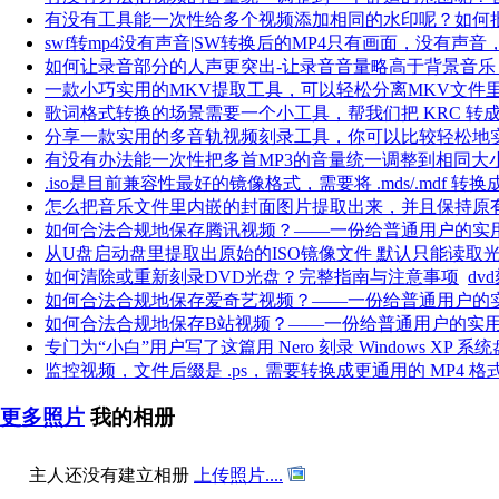
有没有工具能一次性给多个视频添加相同的水印呢？如何
swf转mp4没有声音|SW转换后的MP4只有画面，没有声
如何让录音部分的人声更突出-让录音音量略高于背景音乐
一款小巧实用的MKV提取工具，可以轻松分离MKV文件
歌词格式转换的场景需要一个小工具，帮我们把 KRC 转成
分享一款实用的多音轨视频刻录工具，你可以比较轻松地
有没有办法能一次性把多首MP3的音量统一调整到相同大
.iso是目前兼容性最好的镜像格式，需要将 .mds/.mdf 转换成 .
怎么把音乐文件里内嵌的封面图片提取出来，并且保持原
如何合法合规地保存腾讯视频？——一份给普通用户的实
从U盘启动盘里提取出原始的ISO镜像文件 默认只能读取光驱（
如何清除或重新刻录DVD光盘？完整指南与注意事项
dv
如何合法合规地保存爱奇艺视频？——一份给普通用户的
如何合法合规地保存B站视频？——一份给普通用户的实
专门为“小白”用户写了这篇用 Nero 刻录 Windows XP 系
监控视频，文件后缀是 .ps，需要转换成更通用的 MP4 格
更多照片
我的相册
主人还没有建立相册
上传照片....