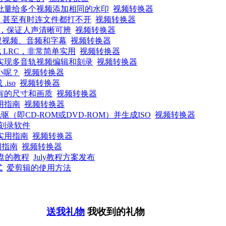
批量给多个视频添加相同的水印
视频转换器
音，甚至有时连文件都打不开
视频转换器
，保证人声清晰可辨
视频转换器
里视频、音频和字幕
视频转换器
 LRC，非常简单实用
视频转换器
实现多音轨视频编辑和刻录
视频转换器
小呢？
视频转换器
iso
视频转换器
有的尺寸和画质
视频转换器
用指南
视频转换器
即CD-ROM或DVD-ROM）并生成ISO
视频转换器
d刻录软件
实用指南
视频转换器
用指南
视频转换器
统盘的教程
July教程方案发布
式
爱剪辑的使用方法
送我礼物
我收到的礼物