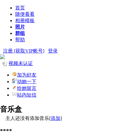
首页
随便看看
相册模板
照片
群组
帮助
注册 [获取VIP帐号]
登录
视频未认证
加为好友
动她一下
给她留言
站内短信
音乐盒
主人还没有添加音乐[
添加
]
****