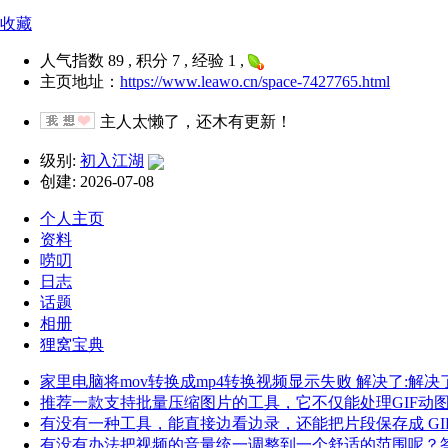
收藏
人气指数 89 , 积分 7 , 经验 1 ,
主页地址：
https://www.leawo.cn/space-7427765.html
主人太懒了，还木有更新！
级别:
初入江湖
创建: 2026-07-08
个人主页
资料
唠叨
日志
话题
相册
狸窝宝典
家里电脑将mov转换成mp4转换视频显示失败 解决了:解决
推荐一款支持批量压缩图片的工具，它不仅能处理GIF动
有没有一种工具，能直接边看边录，还能把片段保存成 GIF 
有没有办法把视频的音量统一调整到一个舒适的范围呢？