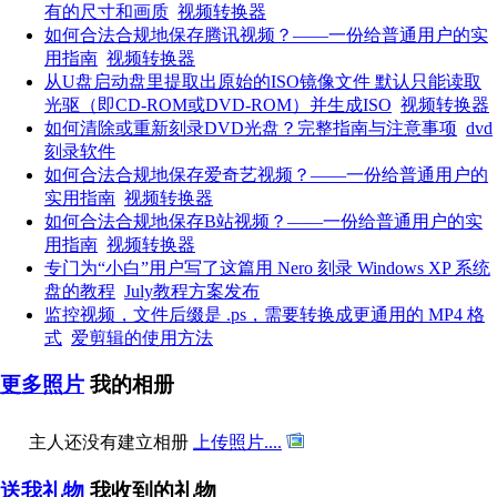
有的尺寸和画质
视频转换器
如何合法合规地保存腾讯视频？——一份给普通用户的实
用指南
视频转换器
从U盘启动盘里提取出原始的ISO镜像文件 默认只能读取
光驱（即CD-ROM或DVD-ROM）并生成ISO
视频转换器
如何清除或重新刻录DVD光盘？完整指南与注意事项
dvd
刻录软件
如何合法合规地保存爱奇艺视频？——一份给普通用户的
实用指南
视频转换器
如何合法合规地保存B站视频？——一份给普通用户的实
用指南
视频转换器
专门为“小白”用户写了这篇用 Nero 刻录 Windows XP 系统
盘的教程
July教程方案发布
监控视频，文件后缀是 .ps，需要转换成更通用的 MP4 格
式
爱剪辑的使用方法
更多照片
我的相册
主人还没有建立相册
上传照片....
送我礼物
我收到的礼物