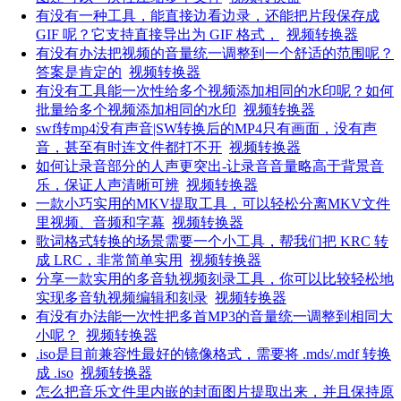
有没有一种工具，能直接边看边录，还能把片段保存成
GIF 呢？它支持直接导出为 GIF 格式，
视频转换器
有没有办法把视频的音量统一调整到一个舒适的范围呢？
答案是肯定的
视频转换器
有没有工具能一次性给多个视频添加相同的水印呢？如何
批量给多个视频添加相同的水印
视频转换器
swf转mp4没有声音|SW转换后的MP4只有画面，没有声
音，甚至有时连文件都打不开
视频转换器
如何让录音部分的人声更突出-让录音音量略高于背景音
乐，保证人声清晰可辨
视频转换器
一款小巧实用的MKV提取工具，可以轻松分离MKV文件
里视频、音频和字幕
视频转换器
歌词格式转换的场景需要一个小工具，帮我们把 KRC 转
成 LRC，非常简单实用
视频转换器
分享一款实用的多音轨视频刻录工具，你可以比较轻松地
实现多音轨视频编辑和刻录
视频转换器
有没有办法能一次性把多首MP3的音量统一调整到相同大
小呢？
视频转换器
.iso是目前兼容性最好的镜像格式，需要将 .mds/.mdf 转换
成 .iso
视频转换器
怎么把音乐文件里内嵌的封面图片提取出来，并且保持原