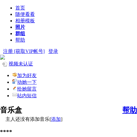
首页
随便看看
相册模板
照片
群组
帮助
注册 [获取VIP帐号]
登录
视频未认证
加为好友
动她一下
给她留言
站内短信
音乐盒
帮助
主人还没有添加音乐[
添加
]
****