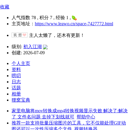
收藏
人气指数 78 , 积分 7 , 经验 1 ,
主页地址：
https://www.leawo.cn/space-7427772.html
主人太懒了，还木有更新！
级别:
初入江湖
创建: 2026-07-09
个人主页
资料
唠叨
日志
话题
相册
狸窝宝典
家里电脑将mov转换成mp4转换视频显示失败 解决了:解决
了 文件名问题 去掉下划线就可
帮助中心
推荐一款支持批量压缩图片的工具，它不仅能处理GIF动
图还可以一次性压缩多个文件
视频转换器