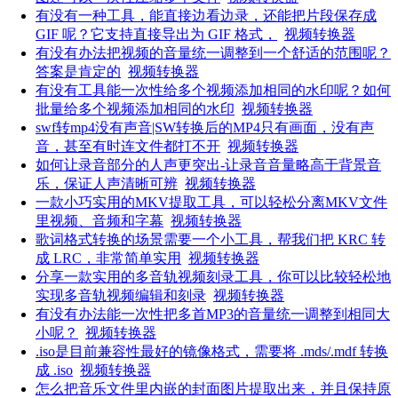
有没有一种工具，能直接边看边录，还能把片段保存成
GIF 呢？它支持直接导出为 GIF 格式，
视频转换器
有没有办法把视频的音量统一调整到一个舒适的范围呢？
答案是肯定的
视频转换器
有没有工具能一次性给多个视频添加相同的水印呢？如何
批量给多个视频添加相同的水印
视频转换器
swf转mp4没有声音|SW转换后的MP4只有画面，没有声
音，甚至有时连文件都打不开
视频转换器
如何让录音部分的人声更突出-让录音音量略高于背景音
乐，保证人声清晰可辨
视频转换器
一款小巧实用的MKV提取工具，可以轻松分离MKV文件
里视频、音频和字幕
视频转换器
歌词格式转换的场景需要一个小工具，帮我们把 KRC 转
成 LRC，非常简单实用
视频转换器
分享一款实用的多音轨视频刻录工具，你可以比较轻松地
实现多音轨视频编辑和刻录
视频转换器
有没有办法能一次性把多首MP3的音量统一调整到相同大
小呢？
视频转换器
.iso是目前兼容性最好的镜像格式，需要将 .mds/.mdf 转换
成 .iso
视频转换器
怎么把音乐文件里内嵌的封面图片提取出来，并且保持原