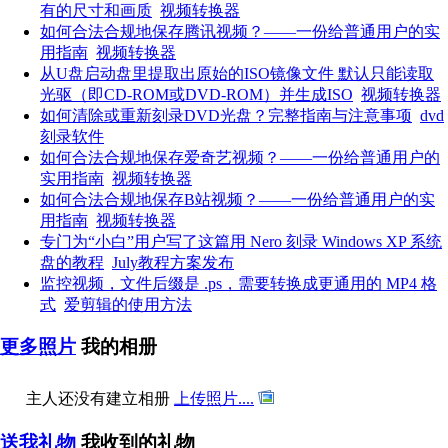
有的尺寸和画质
视频转换器
如何合法合规地保存腾讯视频？——一份给普通用户的实
用指南
视频转换器
从U盘启动盘里提取出原始的ISO镜像文件 默认只能读取
光驱（即CD-ROM或DVD-ROM）并生成ISO
视频转换器
如何清除或重新刻录DVD光盘？完整指南与注意事项
dvd
刻录软件
如何合法合规地保存爱奇艺视频？——一份给普通用户的
实用指南
视频转换器
如何合法合规地保存B站视频？——一份给普通用户的实
用指南
视频转换器
专门为“小白”用户写了这篇用 Nero 刻录 Windows XP 系统
盘的教程
July教程方案发布
监控视频，文件后缀是 .ps，需要转换成更通用的 MP4 格
式
爱剪辑的使用方法
更多照片
我的相册
主人还没有建立相册
上传照片....
送我礼物
我收到的礼物