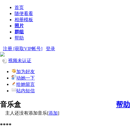
首页
随便看看
相册模板
照片
群组
帮助
注册 [获取VIP帐号]
登录
视频未认证
加为好友
动她一下
给她留言
站内短信
音乐盒
帮助
主人还没有添加音乐[
添加
]
****