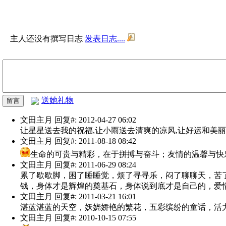
主人还没有撰写日志
发表日志....
送她礼物
文田主月
回复#: 2012-04-27 06:02
让星星送去我的祝福,让小雨送去清爽的凉风,让好运和美丽
文田主月
回复#: 2011-08-18 08:42
生命的可贵与精彩，在于拼搏与奋斗；友情的温馨与快
文田主月
回复#: 2011-06-29 08:24
累了歇歇脚，困了睡睡觉，烦了寻寻乐，闷了聊聊天，苦
钱，身体才是辉煌的奠基石，身体说到底才是自己的，爱
文田主月
回复#: 2011-03-21 16:01
湛蓝湛蓝的天空，妖娆娇艳的繁花，五彩缤纷的童话，活
文田主月
回复#: 2010-10-15 07:55