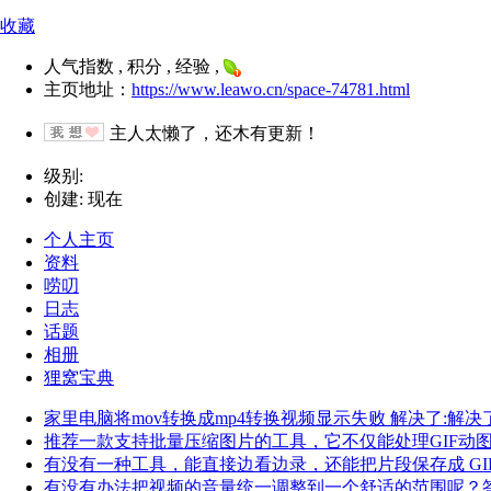
收藏
人气指数 , 积分 , 经验 ,
主页地址：
https://www.leawo.cn/space-74781.html
主人太懒了，还木有更新！
级别:
创建: 现在
个人主页
资料
唠叨
日志
话题
相册
狸窝宝典
家里电脑将mov转换成mp4转换视频显示失败 解决了:解决
推荐一款支持批量压缩图片的工具，它不仅能处理GIF动
有没有一种工具，能直接边看边录，还能把片段保存成 GIF 
有没有办法把视频的音量统一调整到一个舒适的范围呢？