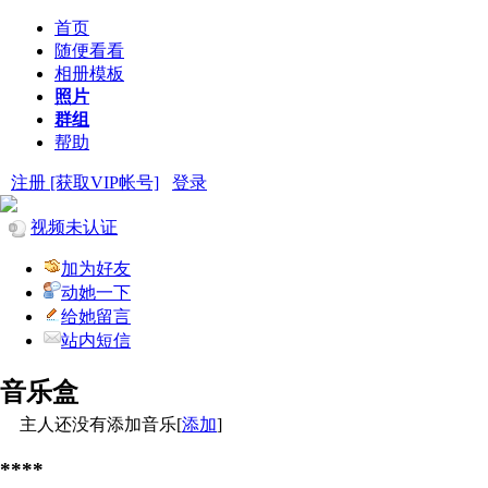
首页
随便看看
相册模板
照片
群组
帮助
注册 [获取VIP帐号]
登录
视频未认证
加为好友
动她一下
给她留言
站内短信
音乐盒
主人还没有添加音乐[
添加
]
****