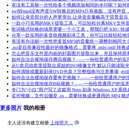
有没有工具能一次性给多个视频添加相同的水印呢？如何
swf转mp4没有声音|SW转换后的MP4只有画面，没有声
如何让录音部分的人声更突出-让录音音量略高于背景音乐
一款小巧实用的MKV提取工具，可以轻松分离MKV文件
歌词格式转换的场景需要一个小工具，帮我们把 KRC 转成
分享一款实用的多音轨视频刻录工具，你可以比较轻松地
有没有办法能一次性把多首MP3的音量统一调整到相同大
.iso是目前兼容性最好的镜像格式，需要将 .mds/.mdf 转换成 .
怎么把音乐文件里内嵌的封面图片提取出来，并且保持原
如何合法合规地保存腾讯视频？——一份给普通用户的实
从U盘启动盘里提取出原始的ISO镜像文件 默认只能读取光驱（
如何清除或重新刻录DVD光盘？完整指南与注意事项
dv
如何合法合规地保存爱奇艺视频？——一份给普通用户的
如何合法合规地保存B站视频？——一份给普通用户的实
专门为“小白”用户写了这篇用 Nero 刻录 Windows XP 系
监控视频，文件后缀是 .ps，需要转换成更通用的 MP4 格
更多照片
我的相册
主人还没有建立相册
上传照片....