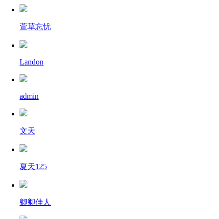
萱草忘忧
Landon
admin
文天
夏天125
卿卿佳人