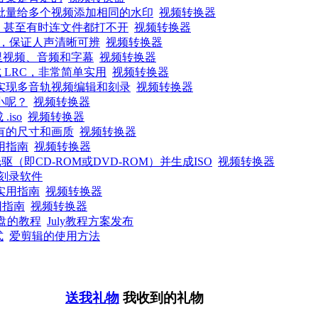
批量给多个视频添加相同的水印
视频转换器
音，甚至有时连文件都打不开
视频转换器
，保证人声清晰可辨
视频转换器
里视频、音频和字幕
视频转换器
 LRC，非常简单实用
视频转换器
实现多音轨视频编辑和刻录
视频转换器
小呢？
视频转换器
iso
视频转换器
有的尺寸和画质
视频转换器
用指南
视频转换器
即CD-ROM或DVD-ROM）并生成ISO
视频转换器
d刻录软件
实用指南
视频转换器
用指南
视频转换器
统盘的教程
July教程方案发布
式
爱剪辑的使用方法
送我礼物
我收到的礼物