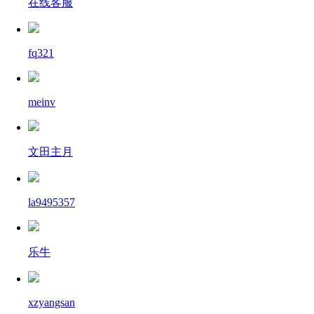
在线客服
fq321
meinv
文田主月
la9495357
乐牛
xzyangsan