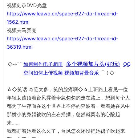
视频刻录DVD光盘
https://www.leawo.cn/space-627-do-thread-id-
1562.html
视频去马赛克
https://www.leawo.cn/space-627-do-thread-id-
36319.html
多个视频加片头(好玩)
◇⊹⌒
如何制作电子相册
QQ
空间如何上传视频
视频加背景音乐
⌒⊹◇
☆◇笑话 奇葩太多，笑的脸疼啊◇☆上班路上看见一位
年轻女孩顶着台风撑着伞急匆匆的走在路上，想到每个人
都为了生存而在这个世界上不停的奔波着，看着她在风中
那娇小的身躯被吹的左右摇摆，忽然就莫名的心酸起
来……
我都盯着她看这么久了，台风怎么还没把她裙子吹起来