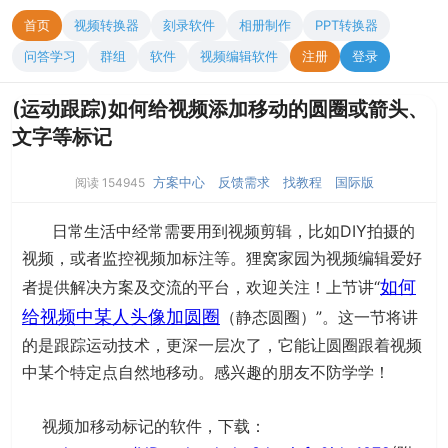
首页
视频转换器
刻录软件
相册制作
PPT转换器
问答学习
群组
软件
视频编辑软件
注册
登录
(运动跟踪)如何给视频添加移动的圆圈或箭头、
文字等标记
方案中心
反馈需求
找教程
国际版
阅读 154945
日常生活中经常需要用到视频剪辑，比如DIY拍摄的
视频，或者监控视频加标注等。狸窝家园为视频编辑爱好
如何
者提供解决方案及交流的平台，欢迎关注！上节讲“
给视频中某人头像加圆圈
（静态圆圈）”。这一节将讲
的是跟踪运动技术，更深一层次了，它能让圆圈跟着视频
中某个特定点自然地移动。感兴趣的朋友不防学学！
视频加移动标记的软件，下载：