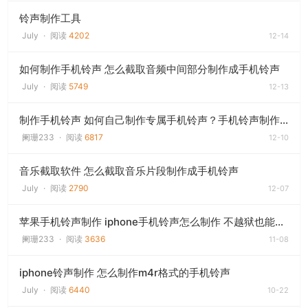
铃声制作工具
July
·
阅读
4202
12-14
如何制作手机铃声 怎么截取音频中间部分制作成手机铃声
July
·
阅读
5749
12-13
制作手机铃声 如何自己制作专属手机铃声？手机铃声制作软件
阑珊233
·
阅读
6817
12-10
音乐截取软件 怎么截取音乐片段制作成手机铃声
July
·
阅读
2790
12-07
苹果手机铃声制作 iphone手机铃声怎么制作 不越狱也能换苹果手机铃声
阑珊233
·
阅读
3636
11-08
iphone铃声制作 怎么制作m4r格式的手机铃声
July
·
阅读
6440
10-22