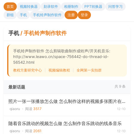
首页
视频转换器
刻录软件
相册制作
PPT转换器
问答学习
群组
手机
手机铃声制作软件
注册
登录
手机
/
手机铃声制作软件
手机铃声制作软件 怎么剪辑歌曲制作成铃声/开关机音乐:
http://www.leawo.cn/space-756442-do-thread-id-
56542.html
教程方案研究中心
|
视频编辑教程
|
全网第一实拍群
共 9 条
最新话题
照片一张一张播放怎么做 怎么制作这样的视频多张图片在视频中依次显示
qiaoru
·
阅读
3517
12-10
随着音乐跳动的视频怎么做 怎么制作音乐跳动的线条音乐
qiaoru
·
阅读
2061
12-10