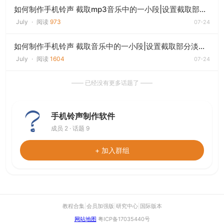
如何制作手机铃声 截取mp3音乐中的一小段|设置截取部分淡入淡出效果
July
·
阅读
973
07-24
如何制作手机铃声 截取音乐中的一小段|设置截取部分淡入淡出效果
July
·
阅读
1604
07-24
—— 已经没有更多话题了 ——
手机铃声制作软件
成员 2 · 话题 9
+ 加入群组
教程合集
|
会员加强版
|
研究中心
|
国际版本
网站地图
粤ICP备17035440号