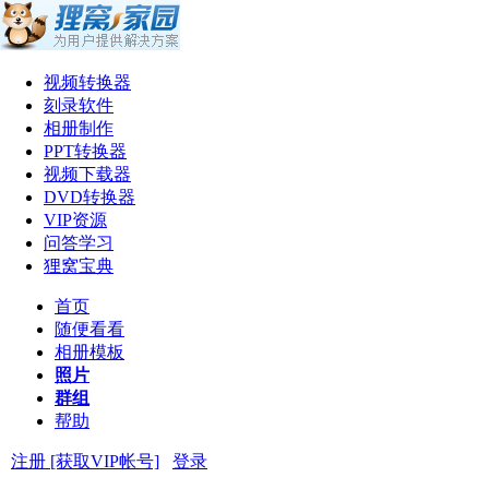
视频转换器
刻录软件
相册制作
PPT转换器
视频下载器
DVD转换器
VIP资源
问答学习
狸窝宝典
首页
随便看看
相册模板
照片
群组
帮助
注册 [获取VIP帐号]
登录