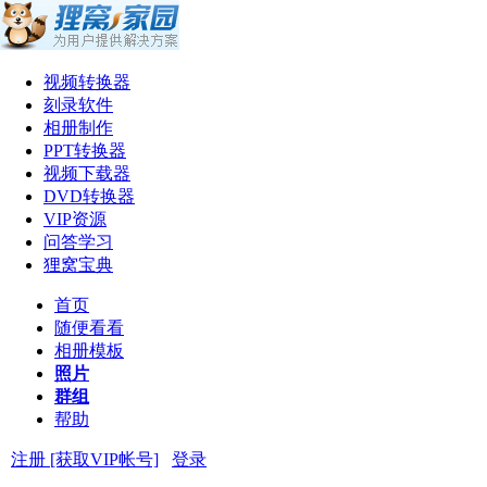
视频转换器
刻录软件
相册制作
PPT转换器
视频下载器
DVD转换器
VIP资源
问答学习
狸窝宝典
首页
随便看看
相册模板
照片
群组
帮助
注册 [获取VIP帐号]
登录