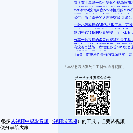
舒适的范围呢？答案是肯定的
有没有工具能一次性给多个视频添加
的水印呢？如何批量给多个视频添加
swf转mp4没有声音|SW转换后的MP4
的水印
画面，没有声音，甚至有时连文件都
如何让录音部分的人声更突出-让录音
开
略高于背景音乐，保证人声清晰可辨
一款小巧实用的MKV提取工具，可以
分离MKV文件里视频、音频和字幕
歌词格式转换的场景需要一个小工具
我们把 KRC 转成 LRC，非常简单实
分享一款实用的多音轨视频刻录工具
可以比较轻松地实现多音轨视频编辑
有没有办法能一次性把多首MP3的音
录
一调整到相同大小呢？
.iso是目前兼容性最好的镜像格式，
.mds/.mdf 转换成 .iso
『 本站教程方案纯手工制作 通谷易懂 』
扫一扫关注狸窝公众号
上很多
从视频中提取音频
（
视频转音频
）的工具，但要从视频
顺便分享给大家！