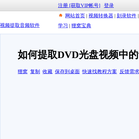
注册 [获取VIP帐号]
登录
网站首页
|
视频转换器
|
刻录软件
视频提取音频软件
学习
|
狸窝宝典
如何提取DVD光盘视频中
狸窝
复制
收藏
保存到桌面
快速找教程方案
反馈需