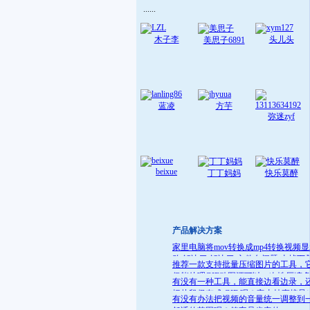
......
木子李
头儿头
美思子6891
蓝凌
方芋
弥迷zyf
beixue
丁丁妈妈
快乐莫醉
产品解决方案
家里电脑将mov转换成mp4转换视频
败 解决了:解决了 文件名问题 去掉下
推荐一款支持批量压缩图片的工具，
就可
仅能处理GIF动图还可以一次性压缩
有没有一种工具，能直接边看边录，
件
把片段保存成 GIF 呢？它支持直接导
有没有办法把视频的音量统一调整到
GIF 格式，