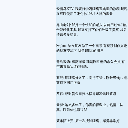
爱情鸟KTV: 我要好学习狸窝宝典里的教程 我现
在可以使用了吧付款198块大洋的套餐
昆山老刘: 我是一个快60的老头 以前用过你们的
全能转化工具 最近支持下你们升级了贵宾 以后
还请多多指导.
lwplmc: 给女朋友做了一个视频 有视频制作兴趣
的朋友交流下 我是198元的用户.
青岛装饰: 狐窝老板 我是刚注册的永久会员 有
空来青岛我请你喝酒.
五兄: 用狸窝好久了，觉得不错，刚升级vip，也
支持下国产正版
罗伟: 感谢贵公司技术指导赠20元以答谢
天叔: 这么多年了，你真的很敬业，热情，认
真。以前你也帮过我
繁华陌上开: 第一次接触狸窝，感觉非常好