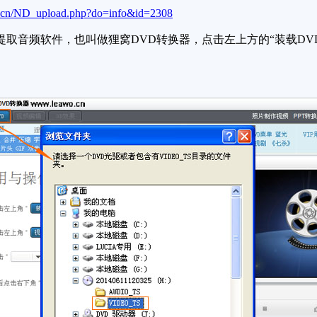
o.cn/ND_upload.php?do=info&id=2308
取音频软件，也叫做狸窝DVD转换器，点击左上方的“装载DV