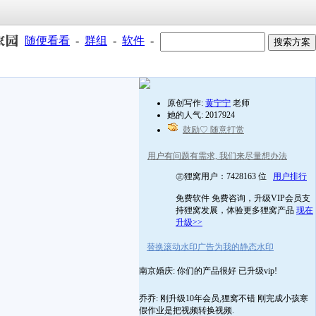
随便看看
-
群组
-
软件
-
原创写作:
黄宁宁
老师
她的人气: 2017924
鼓励♡ 随意打赏
用户有问题有需求, 我们来尽量想办法
㊣狸窝用户：7428163 位
用户排行
免费软件 免费咨询，升级VIP会员支
持狸窝发展，体验更多狸窝产品
现在
升级>>
替换滚动水印广告为我的静态水印
南京婚庆: 你们的产品很好 已升级vip!
乔乔: 刚升级10年会员,狸窝不错 刚完成小孩寒
假作业是把视频转换视频.